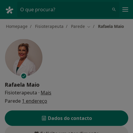
Men
O que procura?
Homepage
Fisioterapeuta
Parede
Rafaela Maio
Mudar de cidade
Rafaela Maio
sobre as especializações
Fisioterapeuta
·
Mais
Parede
1 endereço
Dados do contacto