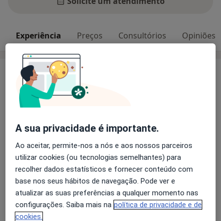
Solicite um atendimento
Experiência
Preços
Consultórios
Opiniões
Experiência
Pós-graduada em Neurofisiologia pelo Instituto
Brasileiro de Medicina e Reabilitação e graduada em
Fisioterapia pela Universidade Gama Filho.
A sua privacidade é importante.
Há 25 anos presto atendimento nas áreas de
Ao aceitar, permite-nos a nós e aos nossos parceiros
Cinesioterapia, Hidrocinesioterapia, Eletroterapia,
utilizar cookies (ou tecnologias semelhantes) para
Fisioterapia Respiratória, Fisioterapia Pediátrica,
recolher dados estatísticos e fornecer conteúdo com
Sobre mim
Neurofisiologia e RPG.
mais
base nos seus hábitos de navegação. Pode ver e
Principais doenças tratadas
atualizar as suas preferências a qualquer momento nas
Atualmente exerço minhas atividades em Portugal,
Doenças Musculosqueléticas
Dor Lombar
configurações. Saiba mais na
política de privacidade e de
atendendo os pacientes no conforto do seu próprio
cookies.
Doenças Neurodegenerativas
lar nas regiões de Cascais e Lisboa.