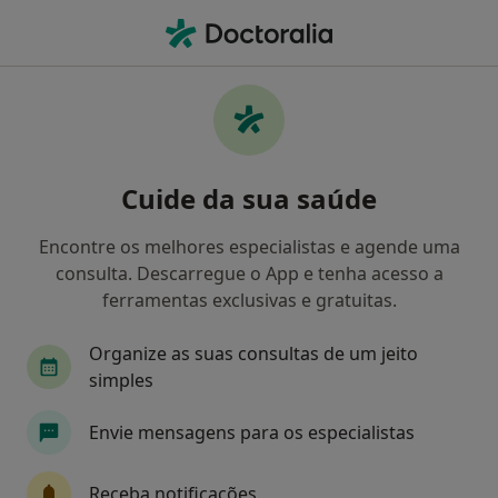
Men
Médico Estético
Filters
Mapa
Médicos estéticos
Cuide da sua saúde
Como classificamos os resultados
Encontre os melhores especialistas e agende uma
consulta. Descarregue o App e tenha acesso a
Escolha a localidade para a qual procura o especialista.
ferramentas exclusivas e gratuitas.
Lisboa
Porto
Guimarães
Évora
C
Organize as suas consultas de um jeito
simples
Envie mensagens para os especialistas
Receba notificações