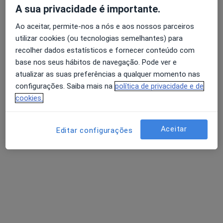
A sua privacidade é importante.
Solicite um atendimento
Ao aceitar, permite-nos a nós e aos nossos parceiros
utilizar cookies (ou tecnologias semelhantes) para
recolher dados estatísticos e fornecer conteúdo com
base nos seus hábitos de navegação. Pode ver e
atualizar as suas preferências a qualquer momento nas
configurações. Saiba mais na
política de privacidade e de
cookies.
Aceitar
Editar configurações
Dra. Sofia Santareno
Médico estético, Cirurgião plástico
27 opiniões
Largo Luzia Maria Martins, 1B, Lisboa
•
Mapa
The Dr Pure Clinic
Consulta online
desde 120 €
Esse especialista não oferece agendamento online para esse endereço.