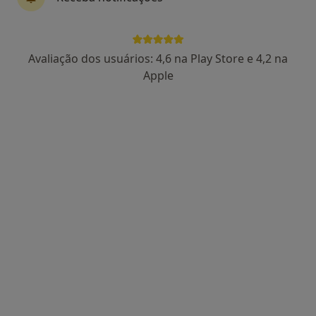
Dra. Ellene Papazis
Avaliação dos usuários: 4,6 na Play Store e 4,2 na
Médico estético, Dermatologista
Apple
122 opiniões
Dermatologia Clínica e Estética. Cancro de Pele.
Mestre pela Faculdade de Medicina de Lisboa
Pacientes destacam empatia e precisão clínica
Morada 1
Morada 2
R. Orfeão do Porto 52, Porto
•
Mapa
Ellene Papazis
Esse especialista não oferece agendamento online para esse endereço.
Solicite um atendimento