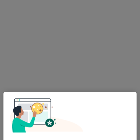
Dra. Danielle Brunialti
Médico estético
29 opiniões
Morada 1
Morada 2
Avenida dos Estados Unidos da América 51A, Lisboa
•
Mapa
HD Clinic
Consulta online
Preço não disponível
Esse especialista não oferece agendamento online para esse endereço.