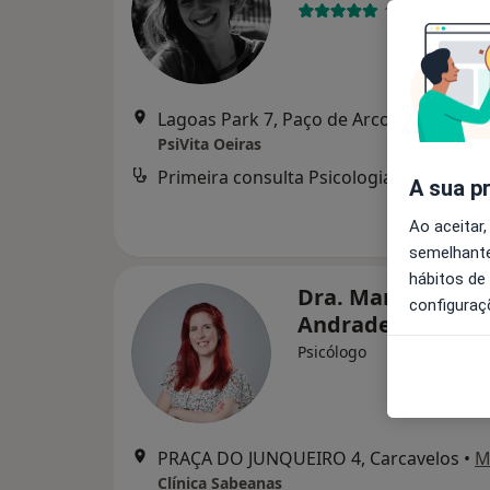
1 opinião
Lagoas Park 7, Paço de Arcos
•
Mapa
PsiVita Oeiras
Primeira consulta Psicologia
A sua p
Ao aceitar,
semelhante
hábitos de
Dra. Maria João
configuraç
Andrade
Psicólogo
PRAÇA DO JUNQUEIRO 4, Carcavelos
•
M
Clínica Sabeanas