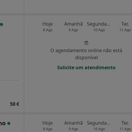
Hoje
Amanhã
Segunda-feira
Ter,
8 Ago
9 Ago
10 Ago
11 Ago
O agendamento online não está
disponível
Solicite um atendimento
50 €
lho
Hoje
Amanhã
Segunda-feira
Ter,
8 Ago
9 Ago
10 Ago
11 Ago