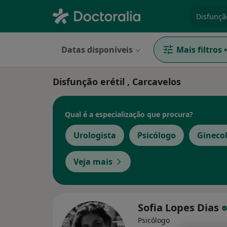
especiali
Datas disponíveis
Mais filtros
•
Disfunção erétil , Carcavelos
Qual é a especialização que procura?
Urologista
Psicólogo
Gineco
Veja mais
Sofia Lopes Dias
Psicólogo