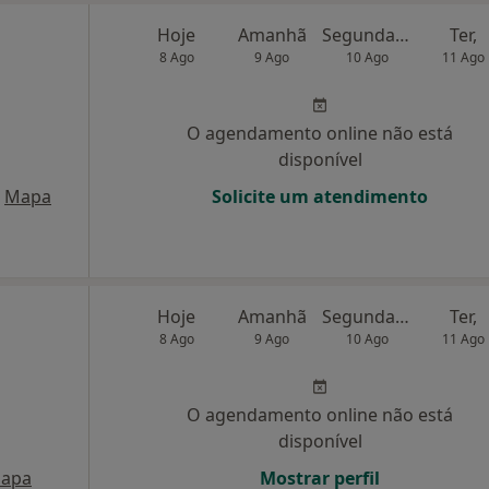
Hoje
Amanhã
Segunda-feira
Ter,
8 Ago
9 Ago
10 Ago
11 Ago
O agendamento online não está
disponível
Mapa
Solicite um atendimento
Hoje
Amanhã
Segunda-feira
Ter,
8 Ago
9 Ago
10 Ago
11 Ago
O agendamento online não está
disponível
apa
Mostrar perfil