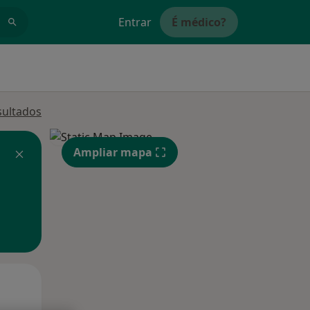
Entrar
É médico?
sultados
Ampliar mapa
Qua
Qui,
Sex,
12 Ago
13 Ago
14 Ago