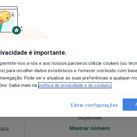
O agendamento online não está
disponível
Solicite um atendimento
65 €
rivacidade é importante.
 permite-nos a nós e aos nossos parceiros utilizar cookies (ou tec
s) para recolher dados estatísticos e fornecer conteúdo com bas
 navegação. Pode ver e atualizar as suas preferências a qualquer 
Hoje
Amanhã
Segunda-feira
Ter,
ões. Saiba mais na
política de privacidade e de cookies.
8 Ago
9 Ago
10 Ago
11 Ago
Editar configurações
O agendamento online não está
disponível
apa
Mostrar número