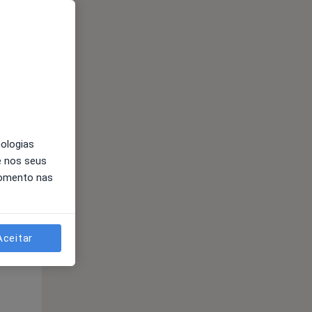
nologias
e nos seus
momento nas
Qua
Qui,
Sex,
12 Ago
13 Ago
14 Ago
Aceitar