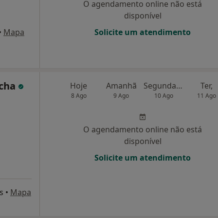
O agendamento online não está
disponível
•
Mapa
Solicite um atendimento
ocha
Hoje
Amanhã
Segunda-feira
Ter,
8 Ago
9 Ago
10 Ago
11 Ago
O agendamento online não está
disponível
Solicite um atendimento
s
•
Mapa