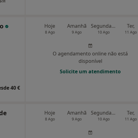
ro
Hoje
Amanhã
Segunda-feira
Ter,
8 Ago
9 Ago
10 Ago
11 Ago
O agendamento online não está
disponível
Solicite um atendimento
esde 40 €
 de
Hoje
Amanhã
Segunda-feira
Ter,
8 Ago
9 Ago
10 Ago
11 Ago