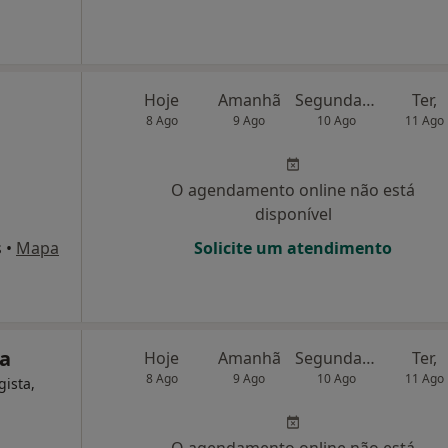
Hoje
Amanhã
Segunda-feira
Ter,
8 Ago
9 Ago
10 Ago
11 Ago
O agendamento online não está
disponível
s
•
Mapa
Solicite um atendimento
da
Hoje
Amanhã
Segunda-feira
Ter,
8 Ago
9 Ago
10 Ago
11 Ago
gista,