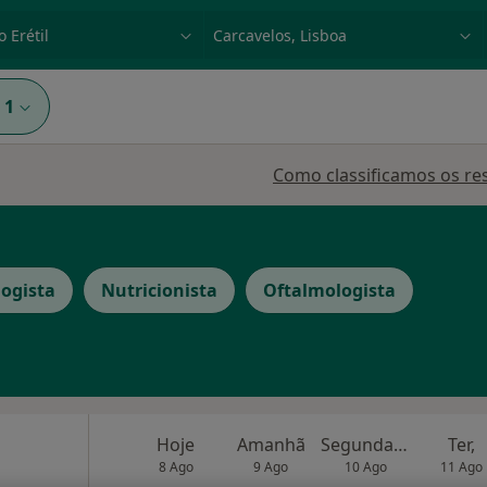
dade, doença ou nome
p. ex. Lisboa
1
Como classificamos os re
logista
Nutricionista
Oftalmologista
Hoje
Amanhã
Segunda-feira
Ter,
8 Ago
9 Ago
10 Ago
11 Ago