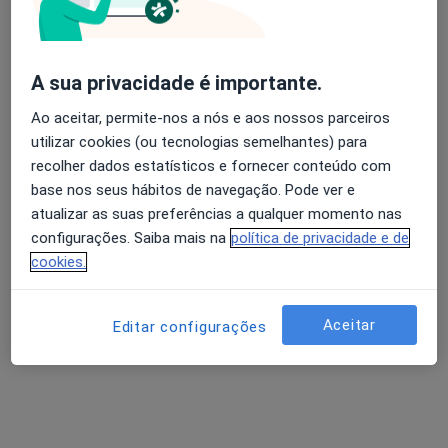
Sofia Lopes Dias
A sua privacidade é importante.
Psicólogo
1 opinião
Ao aceitar, permite-nos a nós e aos nossos parceiros
utilizar cookies (ou tecnologias semelhantes) para
Morada 1
Morada 2
recolher dados estatísticos e fornecer conteúdo com
base nos seus hábitos de navegação. Pode ver e
atualizar as suas preferências a qualquer momento nas
Av. da República 50, Lisboa
•
Mapa
configurações. Saiba mais na
política de privacidade e de
PsiVita Online
cookies.
Primeira consulta Psicologia
65 €
Esse especialista não oferece agendamento online para esse endereço.
Aceitar
Editar configurações
Solicite um atendimento