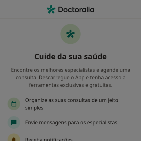
Men
Disfunção Erétil • Lisboa, Lisboa
Filters
• 1
Mapa
Disfunção erétil , Lisboa
Cuide da sua saúde
Como classificamos os resultados
Encontre os melhores especialistas e agende uma
consulta. Descarregue o App e tenha acesso a
Qual é a especialização que procura?
ferramentas exclusivas e gratuitas.
Psicólogo
Urologista
Cirurgião pediátrico
Organize as suas consultas de um jeito
simples
Envie mensagens para os especialistas
Receba notificações