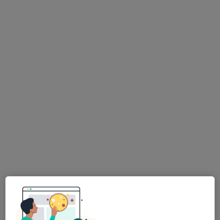
Dr. Israel Guimarães
Psicólogo
87 opiniões
Lisboa, Lisboa
•
Mapa
Consulta Online Lisboa
Consulta online
60 €
Esse especialista não oferece agendamento online para esse endereço.
Solicite um atendimento