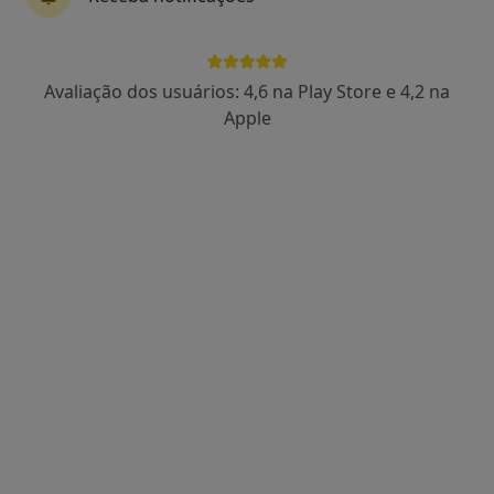
Dr. Miguel Montenegro
Avaliação dos usuários: 4,6 na Play Store e 4,2 na
Psicólogo
Apple
13 opiniões
Avenida 5 de Outubro 122, Lisboa
•
Mapa
Consultório Miguel Montenegro
Consulta online
65 €
Esse especialista não oferece agendamento online para esse endereço.
Solicite um atendimento