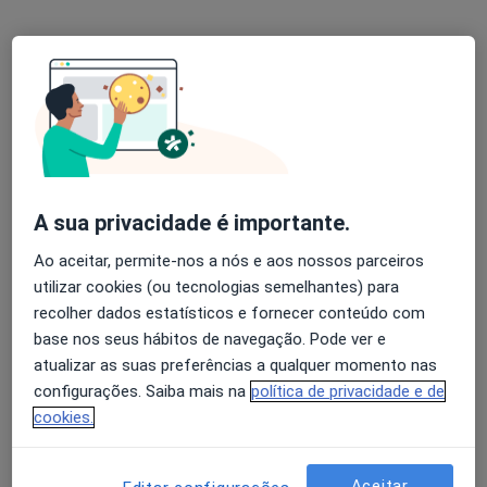
Esse especialista não oferece agendamento online para esse endereço.
Solicite um atendimento
A sua privacidade é importante.
Ao aceitar, permite-nos a nós e aos nossos parceiros
utilizar cookies (ou tecnologias semelhantes) para
Dra. Margarida Soares Medina
recolher dados estatísticos e fornecer conteúdo com
Alergologista, Clínico geral
base nos seus hábitos de navegação. Pode ver e
atualizar as suas preferências a qualquer momento nas
PRACETA BOMBEIROS DE PAÇO DE ARCOS-Nº 7 A, Oeiras
•
Mapa
configurações. Saiba mais na
política de privacidade e de
Consultório privado
cookies.
Esse especialista não oferece agendamento online para esse endereço.
Solicite um atendimento
Aceitar