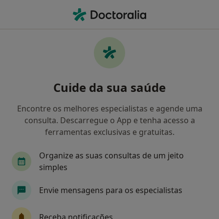
Men
Alergologista • Carcavelos, Lisboa
Filters
Mapa
Alergologistas em Carcavelos
Cuide da sua saúde
Como classificamos os resultados
Encontre os melhores especialistas e agende uma
consulta. Descarregue o App e tenha acesso a
ferramentas exclusivas e gratuitas.
Organize as suas consultas de um jeito
simples
Envie mensagens para os especialistas
Silver Clinic International Body Health
Care
Receba notificações