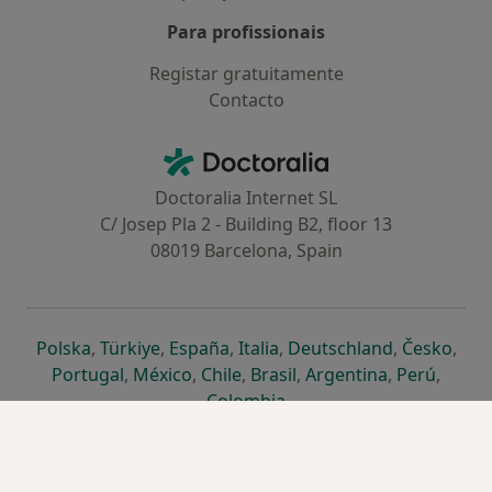
Para profissionais
Registar gratuitamente
Contacto
Contacto
Doctoralia - Homepage
Doctoralia Internet SL
C/ Josep Pla 2 - Building B2, floor 13
08019 Barcelona, Spain
abre num novo separador
abre num novo separador
abre num novo separador
abre num novo separado
abre num n
abre
Polska
,
Türkiye
,
España
,
Italia
,
Deutschland
,
Česko
,
abre num novo separador
abre num novo separador
abre num novo separador
abre num novo separa
abre num no
abre n
Portugal
,
México
,
Chile
,
Brasil
,
Argentina
,
Perú
,
abre num novo separad
Colombia
REGULAMENTO (UE) 2022/2065 (DSA) art. 24:
15.395.179 “AMARs