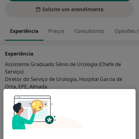
Solicite um atendimento
Experiência
Preços
Consultórios
Opiniões (
Experiência
Assistente Graduado Sénio de Urologia (Chefe de
Serviço)
Diretor do Serviço de Urologia, Hospital Garcia de
Orta, EPE, Almada
Coordenador da Unidade de Urologia, CUF Almada
Comissão Oncológica do Hospital Garcia de Orta, EPE
Sobre mim
Vogal do Conselho Diretivo da Associação Portuguesa
mais
de Urologia nos biénios 2013-2015 e 2015-2017
Principais doenças tratadas
Investigador principal em diversos ensaios clínicos na
Doenças Prostáticas
Incontinência Urinária
área da Urologia