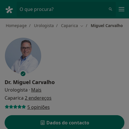
Men
O que procura?
Homepage
Urologista
Caparica
Miguel Carvalho
Mudar de cidade
Dr.
Miguel Carvalho
sobre as especializações
Urologista
·
Mais
Caparica
2 endereços
5 opiniões
Dados do contacto