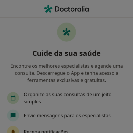
Men
Urologista • Carcavelos, Lisboa
Filters
Mapa
Urologistas em Carcavelos
Cuide da sua saúde
Como classificamos os resultados
Encontre os melhores especialistas e agende uma
consulta. Descarregue o App e tenha acesso a
ferramentas exclusivas e gratuitas.
Organize as suas consultas de um jeito
simples
Envie mensagens para os especialistas
Dr. Aurélio Silva
Urologista
Receba notificações