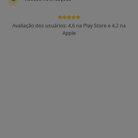
4 opiniões
R LINO ASSUNCAO 6, Paço de Arcos
•
Mapa
Clinia-Clínica Médica da linha
Avaliação dos usuários: 4,6 na Play Store e 4,2 na
Esse especialista não oferece agendamento online para esse endereço.
Apple
Solicite um atendimento
Silver Clinic International Body Health
Care
·
Urologista, Alergologista, Especialista em análises clínicas
Mais