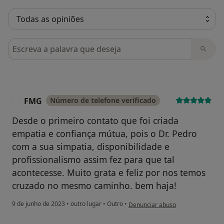
Pesquisar em opiniões
FMG
Número de telefone verificado
F
Desde o primeiro contato que foi criada
empatia e confiança mútua, pois o Dr. Pedro
com a sua simpatia, disponibilidade e
profissionalismo assim fez para que tal
acontecesse. Muito grata e feliz por nos temos
cruzado no mesmo caminho. bem haja!
na opinião do utilizador FMG
9 de junho de 2023
•
outro lugar
•
Outro
•
Denunciar abuso