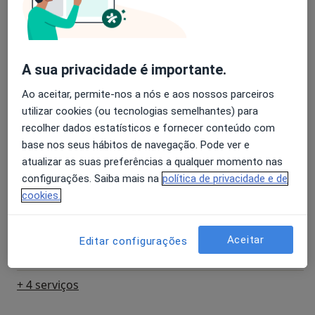
Biópsias ecoguiadas da próstata
Detalhes
A sua privacidade é importante.
Cistectomia Total
Detalhes
Ao aceitar, permite-nos a nós e aos nossos parceiros
utilizar cookies (ou tecnologias semelhantes) para
Colocacao De Cateter Duplo "J"
recolher dados estatísticos e fornecer conteúdo com
Detalhes
base nos seus hábitos de navegação. Pode ver e
atualizar as suas preferências a qualquer momento nas
Consulta domiciliar Urologia
configurações. Saiba mais na
política de privacidade e de
Detalhes
cookies.
Ecografia dos rins, bexiga e próstata
Aceitar
Editar configurações
Detalhes
+ 4 serviços