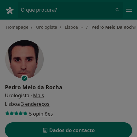
Men
O que procura?
Homepage
Urologista
Lisboa
Pedro Melo Da Rocha
Mudar de cidade
Pedro Melo da Rocha
sobre as especializações
Urologista
·
Mais
Lisboa
3 endereços
5 opiniões
Dados do contacto