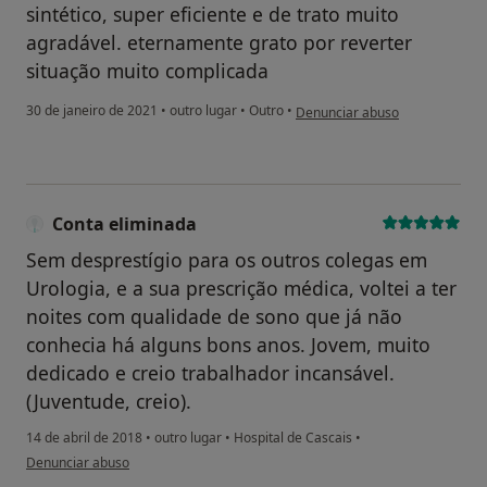
sintético, super eficiente e de trato muito
agradável. eternamente grato por reverter
situação muito complicada
na opinião do utilizador José C P
30 de janeiro de 2021
•
outro lugar
•
Outro
•
Denunciar abuso
Conta eliminada
Sem desprestígio para os outros colegas em
Urologia, e a sua prescrição médica, voltei a ter
noites com qualidade de sono que já não
conhecia há alguns bons anos. Jovem, muito
dedicado e creio trabalhador incansável.
(Juventude, creio).
14 de abril de 2018
•
outro lugar
•
Hospital de Cascais
•
na opinião do utilizador Conta eliminada
Denunciar abuso