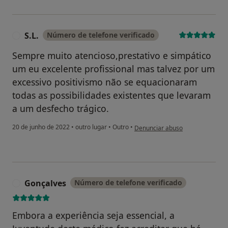
S.L.
Número de telefone verificado
S
Sempre muito atencioso,prestativo e simpático
um eu excelente profissional mas talvez por um
excessivo positivismo não se equacionaram
todas as possibilidades existentes que levaram
a um desfecho trágico.
na opinião do utilizador S.L.
20 de junho de 2022
•
outro lugar
•
Outro
•
Denunciar abuso
Gonçalves
Número de telefone verificado
G
Embora a experiência seja essencial, a