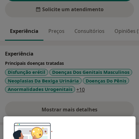
Solicite um atendimento
Experiência
Preços
Consultórios
Opiniões (
Experiência
Principais doenças tratadas
Disfunção erétil
Doenças Dos Genitais Masculinos
Neoplasias Da Bexiga Urinária
Doenças Do Pênis
a11y_sr_more_disease
Anormalidades Urogenitais
+10
Mostrar mais detalhes
sobre a experiência
Serviços e preços