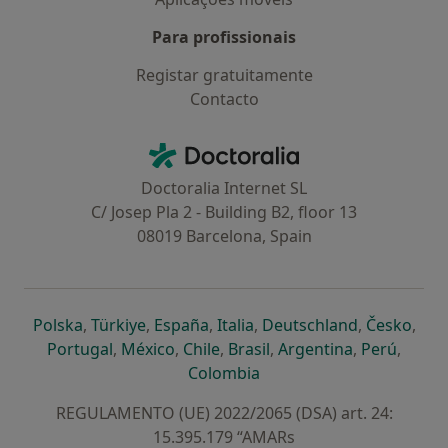
Para profissionais
Registar gratuitamente
Contacto
Contacto
Doctoralia - Homepage
Doctoralia Internet SL
C/ Josep Pla 2 - Building B2, floor 13
08019 Barcelona, Spain
abre num novo separador
abre num novo separador
abre num novo separador
abre num novo separado
abre num n
abre
Polska
,
Türkiye
,
España
,
Italia
,
Deutschland
,
Česko
,
abre num novo separador
abre num novo separador
abre num novo separador
abre num novo separa
abre num no
abre n
Portugal
,
México
,
Chile
,
Brasil
,
Argentina
,
Perú
,
abre num novo separad
Colombia
REGULAMENTO (UE) 2022/2065 (DSA) art. 24:
15.395.179 “AMARs