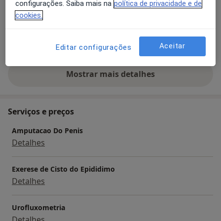
configurações. Saiba mais na
política de privacidade e de
a11y_sr_more_diseases
+25
cookies.
Pacientes que trato
Adultos (Apenas em alguns endereços)
Aceitar
Editar configurações
Mostrar mais detalhes
sobre a experiência
Serviços e preços
Amputacao Do Penis
Detalhes
Exerese de Cisto do Epididimo
Detalhes
Urofluxometria
Detalhes