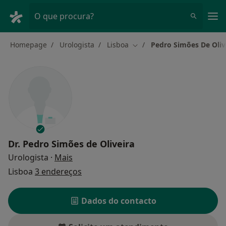
Men
O que procura?
Homepage
Urologista
Lisboa
Pedro Simões De Oliv
Mudar de cidade
Dr.
Pedro Simões de Oliveira
sobre as especializações
Urologista
·
Mais
Lisboa
3 endereços
Dados do contacto