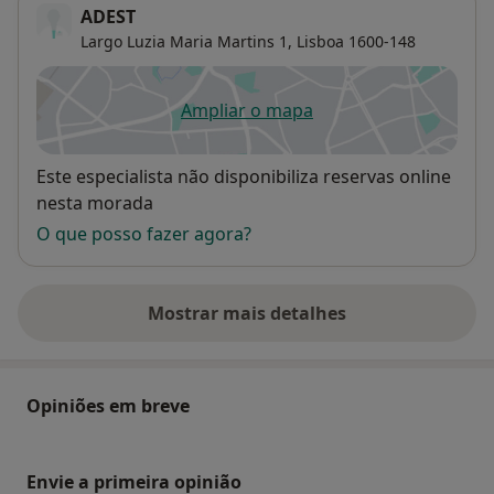
ADEST
Largo Luzia Maria Martins 1,
Lisboa
1600-148
Ampliar o mapa
abre num novo separador
Disponibilidade
Este especialista não disponibiliza reservas online
nesta morada
O que posso fazer agora?
Mostrar mais detalhes
sobre o endereço
Opiniões em breve
Envie a primeira opinião