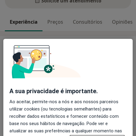
Solicite um atendimento
Experiência
Preços
Consultórios
Opiniões
Experiência
Coordenador da Unidade de Andrologia e Consulta de
Infertilidade Masculina do Serviço de Urologia do
Centro Hospitalar Universitário de Lisboa Norte
Membro da Unidade de Urologia Reconstrutiva do
Serviço de Urologia do Centro Hospitalar Universitário
A sua privacidade é importante.
de Lisboa Norte
Membro da equipa de Transplantação Renal do Centro
Ao aceitar, permite-nos a nós e aos nossos parceiros
Sobre mim
Hospitalar Universitário de Lisboa Norte
mais
utilizar cookies (ou tecnologias semelhantes) para
Docente da Faculdade de Medicina da Universidade de
recolher dados estatísticos e fornecer conteúdo com
Principais doenças tratadas
Lisboa
base nos seus hábitos de navegação. Pode ver e
Disfunção erétil
Urolitíase
Prostatite
atualizar as suas preferências a qualquer momento nas
Anormalidades Urogenitais
Doenças Testiculares