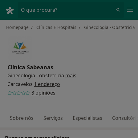
Men
O que procura?
Homepage
Clínicas E Hospitais
Ginecologia - Obstetricia
Clínica Sabeanas
Ginecologia - obstetricia
mais
Carcavelos
1 endereço
3 opiniões
Sobre nós
Serviços
Especialistas
Consultóri
Busque em outras clínicas