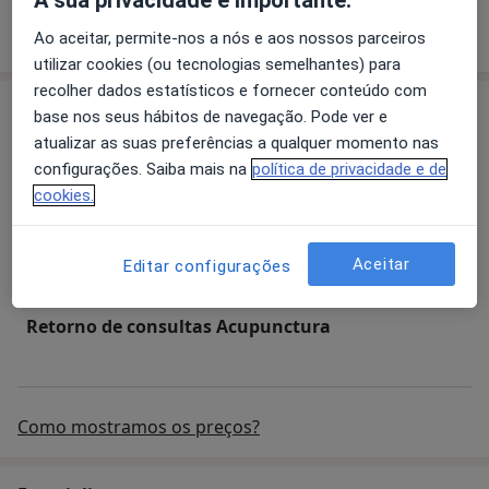
A sua privacidade é importante.
Quem somos
mais
Ao aceitar, permite-nos a nós e aos nossos parceiros
utilizar cookies (ou tecnologias semelhantes) para
recolher dados estatísticos e fornecer conteúdo com
Serviços
base nos seus hábitos de navegação. Pode ver e
atualizar as suas preferências a qualquer momento nas
Acupunctura
configurações. Saiba mais na
política de privacidade e de
cookies.
Primeira consulta Acupunctura
Aceitar
Editar configurações
Retorno de consultas Acupunctura
Como mostramos os preços?