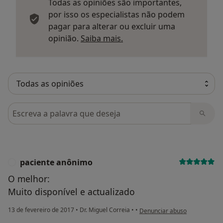
Todas as opiniões são importantes,
por isso os especialistas não podem
pagar para alterar ou excluir uma
Saber mais sobre parecer
opinião.
Saiba mais.
Pesquisar em opiniões
paciente anônimo
P
O melhor:
Muito disponível e actualizado
na opinião do utilizador paci
13 de fevereiro de 2017
•
Dr. Miguel Correia
•
•
Denunciar abuso