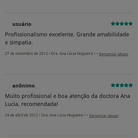
usuário
U
Profissionalismo excelente. Grande amabilidade
e simpatia.
na opinião do utilizado
27 de novembro de 2013
•
Dra. Ana Lúcia Nogueira
•
•
Denunciar abuso
anônimo
A
Muito profissional e boa atenção da doctora Ana
Lucia, recomendada!
na opinião do utilizador anô
24 de abril de 2012
•
Dra. Ana Lúcia Nogueira
•
•
Denunciar abuso