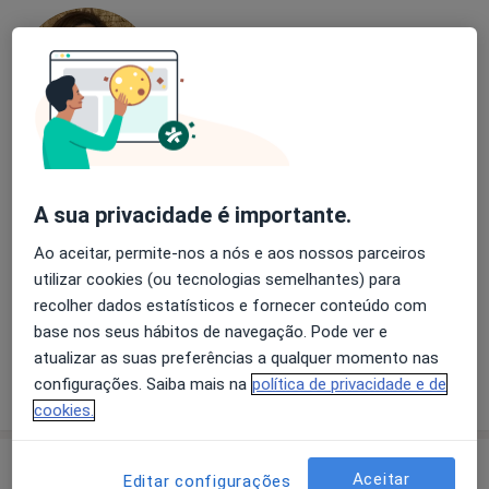
Dra. Ana Rosário Fonseca
A sua privacidade é importante.
Psiquiatra
14 opiniões
Ao aceitar, permite-nos a nós e aos nossos parceiros
Rua do Palácio da Justiça, Ed. Quinta São Mateus A, Cantanhede
•
Mapa
utilizar cookies (ou tecnologias semelhantes) para
Centro Médico São Mateus, Lda.
recolher dados estatísticos e fornecer conteúdo com
base nos seus hábitos de navegação. Pode ver e
Esse especialista não oferece agendamento online para esse endereço.
atualizar as suas preferências a qualquer momento nas
Solicite um atendimento
configurações. Saiba mais na
política de privacidade e de
cookies.
Aceitar
Editar configurações