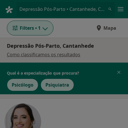
Men
Depressão Pós-Parto • Cantanhede, Coimbra
Filters
• 1
Mapa
Depressão Pós-Parto, Cantanhede
Como classificamos os resultados
Qual é a especialização que procura?
Psicólogo
Psiquiatra