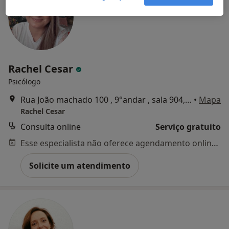
Rachel Cesar
Psicólogo
Rua João machado 100 , 9°andar , sala 904, Coimbra
•
Mapa
Rachel Cesar
Consulta online
Serviço gratuito
Esse especialista não oferece agendamento online para esse endereço.
Solicite um atendimento