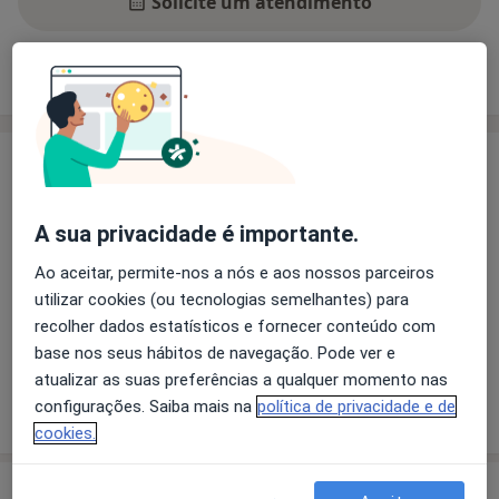
Solicite um atendimento
Experiência
Preços
Consultórios
Opiniões
Experiência
Psicologia Clínica
A sua privacidade é importante.
Principais doenças tratadas
Estresse
Ataque de pânico
Anorexia Nervosa
Ao aceitar, permite-nos a nós e aos nossos parceiros
utilizar cookies (ou tecnologias semelhantes) para
Perturbações do comportamento
recolher dados estatísticos e fornecer conteúdo com
a11y_sr_more_diseases
Ansiedade Da Separação
+3
base nos seus hábitos de navegação. Pode ver e
atualizar as suas preferências a qualquer momento nas
Mostrar mais detalhes
configurações. Saiba mais na
política de privacidade e de
sobre a experiência
cookies.
Serviços e preços