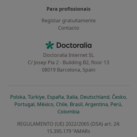
Para profissionais
Registar gratuitamente
Contacto
Contacto
Doctoralia - Homepage
Doctoralia Internet SL
C/ Josep Pla 2 - Building B2, floor 13
08019 Barcelona, Spain
abre num novo separador
abre num novo separador
abre num novo separador
abre num novo separado
abre num n
abre
Polska
,
Türkiye
,
España
,
Italia
,
Deutschland
,
Česko
,
abre num novo separador
abre num novo separador
abre num novo separador
abre num novo separa
abre num no
abre n
Portugal
,
México
,
Chile
,
Brasil
,
Argentina
,
Perú
,
abre num novo separad
Colombia
REGULAMENTO (UE) 2022/2065 (DSA) art. 24:
15.395.179 “AMARs