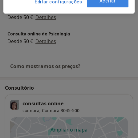
Aceitar
Editar configurações
Primeira consulta Psicologia
Desde 50 €
Detalhes
Consulta online de Psicologia
Desde 50 €
Detalhes
Como mostramos os preços?
Consultório
consultas online
coimbra,
Coimbra
3045-500
Ampliar o mapa
abre num novo separador