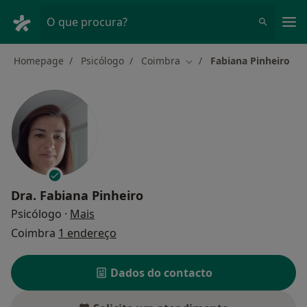
Men
O que procura?
Homepage
Psicólogo
Coimbra
Fabiana Pinheiro
Mudar de cidade
Dra.
Fabiana Pinheiro
sobre as especializações
Psicólogo
·
Mais
Coimbra
1 endereço
Dados do contacto