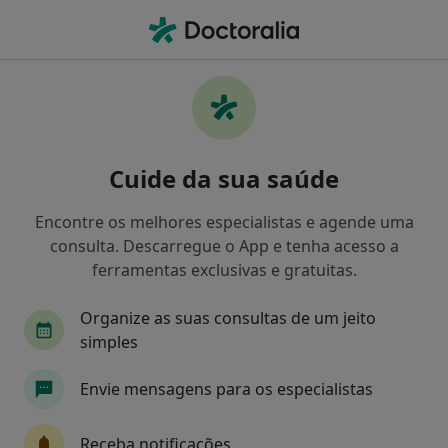
Men
Transtorno Depressivo Maior • Cantanhede, Coimbra
Filters
• 1
Mapa
Transtorno Depressivo Maior, Cantanhede
Cuide da sua saúde
Como classificamos os resultados
Encontre os melhores especialistas e agende uma
consulta. Descarregue o App e tenha acesso a
Qual é a especialização que procura?
ferramentas exclusivas e gratuitas.
Psicólogo
Organize as suas consultas de um jeito
simples
Envie mensagens para os especialistas
Receba notificações