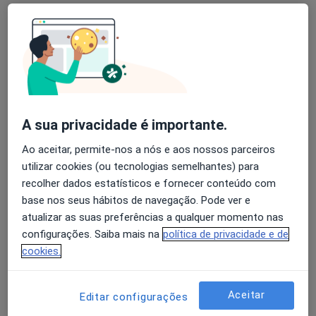
Dra. Mariana Correia
A sua privacidade é importante.
Psicólogo
Ao aceitar, permite-nos a nós e aos nossos parceiros
10 opiniões
utilizar cookies (ou tecnologias semelhantes) para
Mira
•
Mapa
recolher dados estatísticos e fornecer conteúdo com
PROREAB (Consultas Presenciais)
base nos seus hábitos de navegação. Pode ver e
atualizar as suas preferências a qualquer momento nas
Primeira consulta Psicologia
desde 45 €
configurações. Saiba mais na
política de privacidade e de
Esse especialista não oferece agendamento online para esse endereço.
cookies.
Solicite um atendimento
Aceitar
Editar configurações