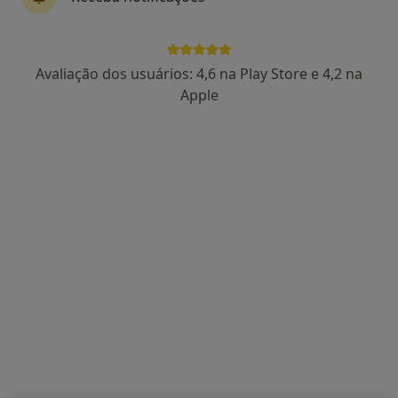
Luísa Moura
Avaliação dos usuários: 4,6 na Play Store e 4,2 na
Psicólogo
Apple
3 opiniões
Autoestima, maternidade e expatriação
Mestre em Psicologia Clínica e da Saúde
Pacientes destacam a minha escuta e clareza
Avenida Fernão de Magalhães 600, Coimbra
•
Mapa
LUMA Psicologia Clínica | Consultório Online – Coimbra
Consulta de Psicologia Clínica
60 €
Esse especialista não oferece agendamento online para esse endereço.
Solicite um atendimento