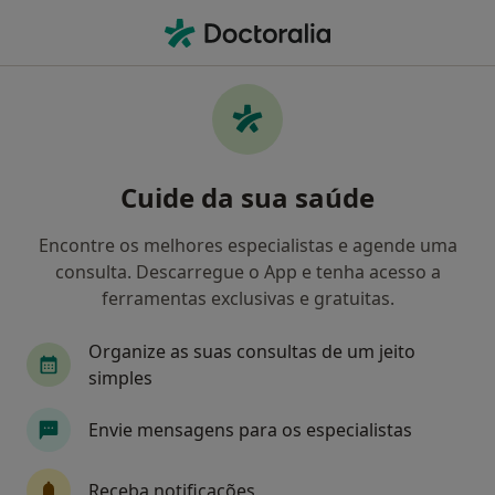
Men
Cardiologista • Vila Nova de Gaia, Porto
Filters
Mapa
Cardiologistas em Vila Nova de Gaia
Cuide da sua saúde
Como classificamos os resultados
Encontre os melhores especialistas e agende uma
consulta. Descarregue o App e tenha acesso a
ferramentas exclusivas e gratuitas.
Organize as suas consultas de um jeito
simples
Envie mensagens para os especialistas
Prof. Luis Moura
Cardiologista
Receba notificações