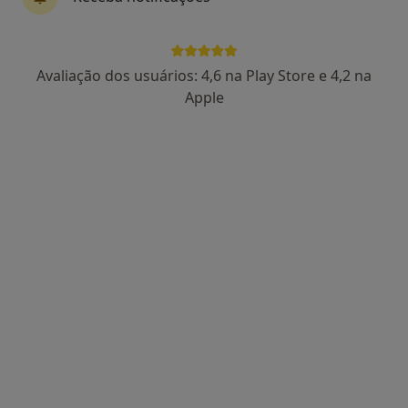
11 opiniões
Avenida da Boavista, 171, Porto
•
Mapa
Hospital Lusíadas Porto
Avaliação dos usuários: 4,6 na Play Store e 4,2 na
Esse especialista não oferece agendamento online para esse endereço.
Apple
Solicite um atendimento
Prof. Joao Freitas
Cardiologista
3 opiniões