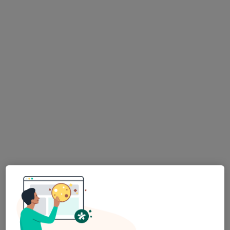
Morada 1
Morada 2
Morada 3
Clinica Saude Atlantica - Estadio do Dragão, Porto
•
Mapa
Consultório privado
Ecocardiografia
Serviço gratuito
Esse especialista não oferece agendamento online para esse endereço.
Solicite um atendimento
Dr. Fernando Montenegro Sá