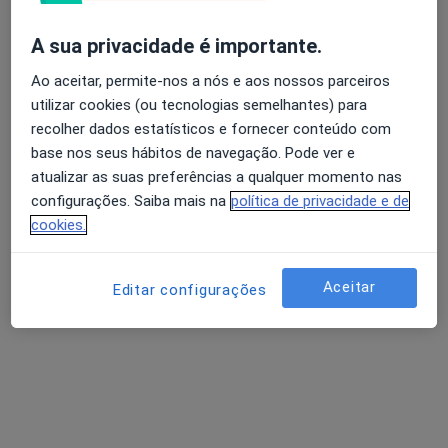
Cardiologista
1 opinião
A sua privacidade é importante.
Morada 1
Morada 2
Ao aceitar, permite-nos a nós e aos nossos parceiros
utilizar cookies (ou tecnologias semelhantes) para
recolher dados estatísticos e fornecer conteúdo com
Rua Dr Eduardo Torres , Matosinhos
•
Mapa
base nos seus hábitos de navegação. Pode ver e
Unidade Local de Saúde de Matosinhos Epe
atualizar as suas preferências a qualquer momento nas
Ecocardiografia
Serviço gratuito
configurações. Saiba mais na
política de privacidade e de
Esse especialista não oferece agendamento online para esse endereço.
cookies.
Solicite um atendimento
Aceitar
Editar configurações