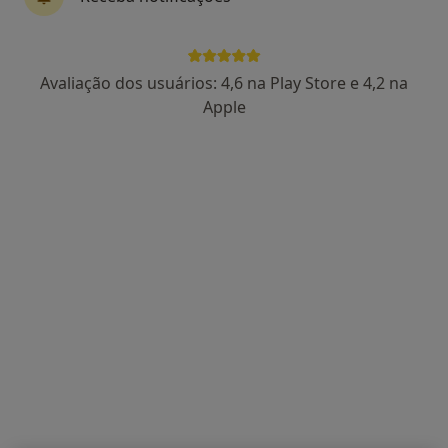
Marta Fontes
Avaliação dos usuários: 4,6 na Play Store e 4,2 na
Podologista
Apple
2 opiniões
Morada 1
Morada 2
Morada 3
Morada 4
Rua Armando Guerreiro nº4, Corroios
•
Mapa
Podologista Marta Fontes
Avaliação e análise do pé adaptado a cada situação profissional
Serviço gratuito
Esse especialista não oferece agendamento online para esse endereço.
Solicite um atendimento