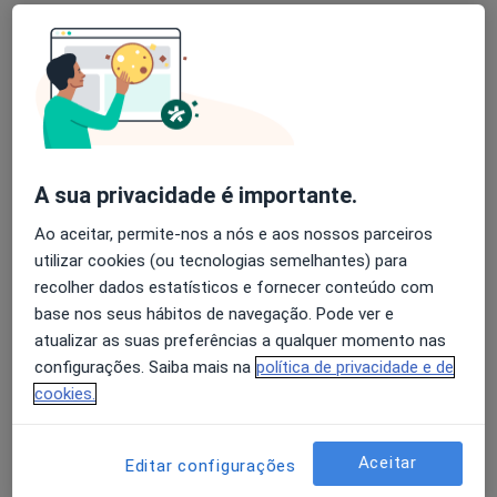
Miguel Vila Pouca
Podologista
A sua privacidade é importante.
2 opiniões
Ao aceitar, permite-nos a nós e aos nossos parceiros
Avenida 5 de outubro, n 184, R/c esquerdo, Lisboa
•
Mapa
utilizar cookies (ou tecnologias semelhantes) para
Centro Clínico Andar
recolher dados estatísticos e fornecer conteúdo com
Avaliação e análise do pé adaptado a cada situação profissional
Serviço gratuito
base nos seus hábitos de navegação. Pode ver e
atualizar as suas preferências a qualquer momento nas
Esse especialista não oferece agendamento online para esse endereço.
configurações. Saiba mais na
política de privacidade e de
cookies.
Solicite um atendimento
Aceitar
Editar configurações