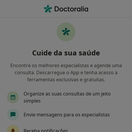
Men
Podologista
Filters
Mapa
Podologistas
Cuide da sua saúde
Como classificamos os resultados
Encontre os melhores especialistas e agende uma
consulta. Descarregue o App e tenha acesso a
Escolha a localidade para a qual procura o especialista.
ferramentas exclusivas e gratuitas.
Lisboa
Porto
Viana do Castelo
Braga
Organize as suas consultas de um jeito
simples
Envie mensagens para os especialistas
Receba notificações