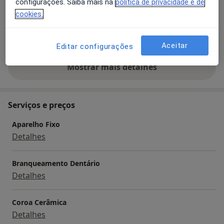
configurações. Saiba mais na
política de privacidade e de
Pacientes que trato
cookies.
Adultos (Apenas em alguns endereços)
Crianças (Apenas em alguns endereços)
Aceitar
Editar configurações
Mostrar mais detalhes
sobre a experiência
Serviços e preços
Aparelho Fixo
Detalhes
Branqueamento Dentário
Detalhes
Coroa Cerâmica
Detalhes