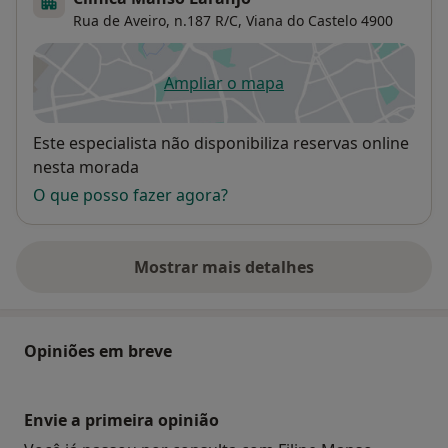
Rua de Aveiro, n.187 R/C,
Viana do Castelo
4900
Ampliar o mapa
abre num novo separador
Disponibilidade
Este especialista não disponibiliza reservas online
nesta morada
O que posso fazer agora?
Mostrar mais detalhes
sobre o endereço
Opiniões em breve
Envie a primeira opinião