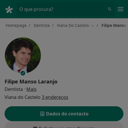
Men
O que procura?
Homepage
Dentista
Viana Do Castelo
Filipe Manso 
Mudar de cidade
Filipe Manso Laranjo
sobre as especializações
Dentista
·
Mais
Viana do Castelo
3 endereços
Dados do contacto