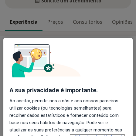
Solicite um atendimento
Experiência
Preços
Consultórios
Opiniões
Experiência
Epecialista em Ortodontia pela ordem dos Médicos
Dentistas
Pós Graduação e Mestrado em Ortodontia
Com 20 anos de prática clínica dedicada á ortodontia
Ortodontia fixa
A sua privacidade é importante.
Sistema Invisalign
Ao aceitar, permite-nos a nós e aos nossos parceiros
Principais doenças tratadas
utilizar cookies (ou tecnologias semelhantes) para
Erupção Ectópica de Dente
Dente Impactado
recolher dados estatísticos e fornecer conteúdo com
Dente Supranumerário
Dente Não-Erupcionado
base nos seus hábitos de navegação. Pode ver e
a11y_sr_more_diseases
Má Oclusão
+2
atualizar as suas preferências a qualquer momento nas