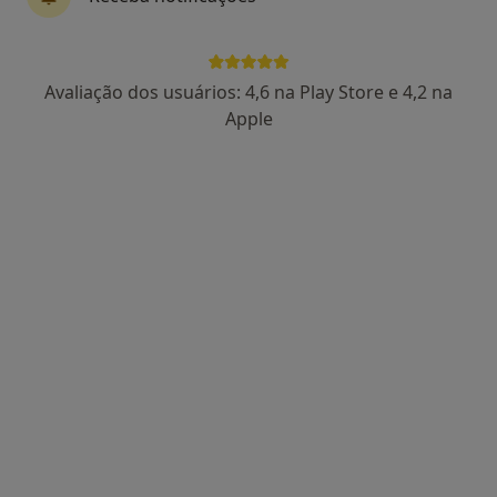
Dr. António Santos Costa
Avaliação dos usuários: 4,6 na Play Store e 4,2 na
Pneumologista
Apple
5 opiniões
Morada 1
Morada 2
Morada 3
Morada 4
Avenida General Norton Matos 13,2º, Braga
•
Mapa
Cardiobraga-Clínica de Estudos Não Invasivos Cardiovasculares
Esse especialista não oferece agendamento online para esse endereço.
Solicite um atendimento