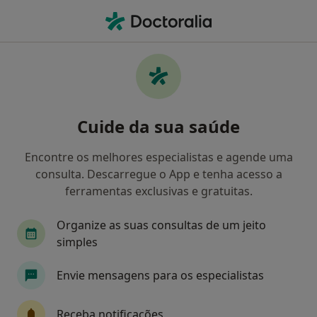
Men
Pneumologista
Filters
Mapa
Pneumologistas
Cuide da sua saúde
Como classificamos os resultados
Encontre os melhores especialistas e agende uma
consulta. Descarregue o App e tenha acesso a
Escolha a localidade para a qual procura o especialista.
ferramentas exclusivas e gratuitas.
Lisboa
Porto
Coimbra
Aveiro
Ca
Organize as suas consultas de um jeito
simples
Envie mensagens para os especialistas
Receba notificações