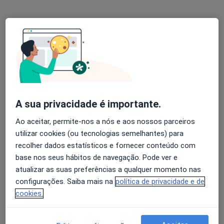
Prof. Jorge Ferreira
Pneumologista
1 opinião
Rua Fonte das Sete Bicas 170, Matosinhos
•
Mapa
A sua privacidade é importante.
Hospital CUF Porto, Instituto CUF Porto
Ao aceitar, permite-nos a nós e aos nossos parceiros
Broncoscopia e aspiração
Serviço gratuito
utilizar cookies (ou tecnologias semelhantes) para
Esse especialista não oferece agendamento online para esse endereço.
recolher dados estatísticos e fornecer conteúdo com
base nos seus hábitos de navegação. Pode ver e
Solicite um atendimento
atualizar as suas preferências a qualquer momento nas
configurações. Saiba mais na
política de privacidade e de
cookies.