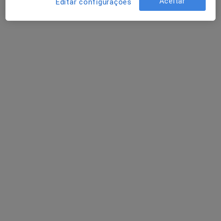
Aceitar
Editar configurações
Dra. Ana Silva
Pneumologista
7 opiniões
Morada 1
Morada 2
Morada 3
Morada 4
Avenida Miguel Pais, 46A, Barreiro
•
Mapa
Clínica Sams Barreiro
Esse especialista não oferece agendamento online para esse endereço.
Solicite um atendimento