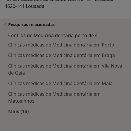
A nossa promessa permanece inabalável: fornecer
4620-141 Lousada
cuidados em que pode sempre confiar e resultados
que o fazem sentir-se tão bem por dentro, quanto
Pesquisas relacionadas
aparenta por fora.
Centros de Medicina dentária perto de si
Faça-nos uma visita e perceba porque somos
Clínicas médicas de Medicina dentária em Porto
diferentes. Visite www.coralisclinics.pt
Clínicas médicas de Medicina dentária em Braga
Clínicas médicas de Medicina dentária em Vila Nova
de Gaia
Clínicas médicas de Medicina dentária em Maia
Clínicas médicas de Medicina dentária em
Matosinhos
Mais (14)
Mais na categoria: Centros de Medicina dentária 