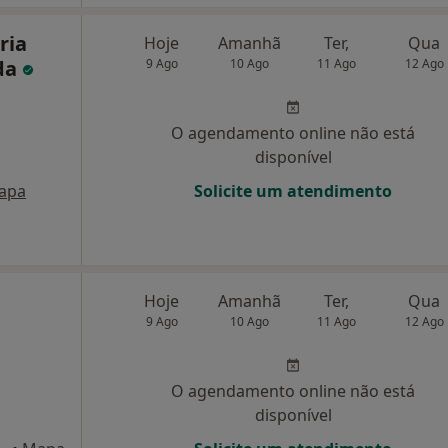
ria
Hoje
Amanhã
Ter,
Qua
da
9 Ago
10 Ago
11 Ago
12 Ago
O agendamento online não está
disponível
apa
Solicite um atendimento
Hoje
Amanhã
Ter,
Qua
9 Ago
10 Ago
11 Ago
12 Ago
O agendamento online não está
disponível