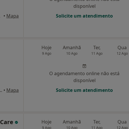
disponível
arante
•
Mapa
Solicite um atendimento
Hoje
Amanhã
Ter,
Qua
9 Ago
10 Ago
11 Ago
12 Ago
O agendamento online não está
disponível
a de Fátima nr 62 , Vila Meã
•
Mapa
Solicite um atendimento
 Care
Hoje
Amanhã
Ter,
Qua
9 Ago
10 Ago
11 Ago
12 Ago