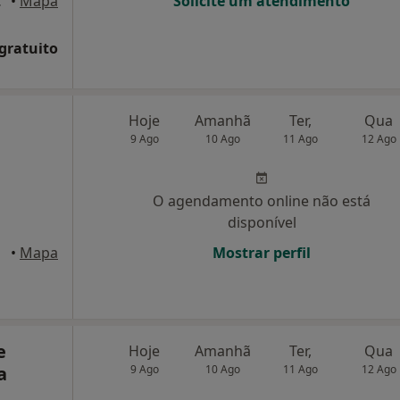
erreira
•
Mapa
Solicite um atendimento
 gratuito
Hoje
Amanhã
Ter,
Qua
9 Ago
10 Ago
11 Ago
12 Ago
O agendamento online não está
disponível
•
Mapa
Mostrar perfil
e
Hoje
Amanhã
Ter,
Qua
a
9 Ago
10 Ago
11 Ago
12 Ago