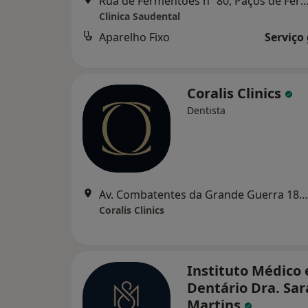
Rua de Fermentões nº 80, Paços de F
Clinica Saudental
Aparelho Fixo
Serviço
Coralis Clinics
Dentista
Av. Combatentes da Grande Guerra 187, Lousada
Coralis Clinics
Instituto Médico 
Dentário Dra. Sar
Martins