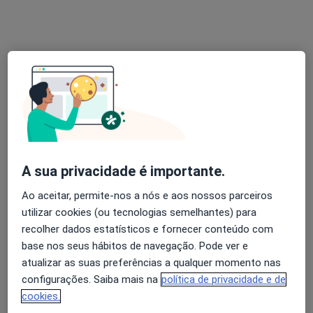
Esse especialista não oferece agendamento online para esse endereço.
Solicite um atendimento
A sua privacidade é importante.
Ao aceitar, permite-nos a nós e aos nossos parceiros
Dra. Eduarda Faria, Clínica Médica
utilizar cookies (ou tecnologias semelhantes) para
Dentária
recolher dados estatísticos e fornecer conteúdo com
Dentista
base nos seus hábitos de navegação. Pode ver e
atualizar as suas preferências a qualquer momento nas
Av. Dr. António Palha, 87/89, Braga
•
Mapa
configurações. Saiba mais na
política de privacidade e de
Clínica Médica Dentária Dra. Eduarda Faria
cookies.
Destartarização
45 €