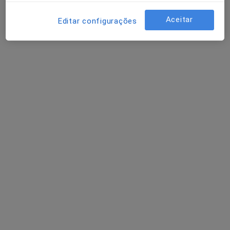
Esse especialista não oferece agendamento online para esse endereço.
Aceitar
Editar configurações
Solicite um atendimento
Dr. Guilherme Tavares
Dentista
2 opiniões
CliTaipas Rua de S.Martinho nº 69, Caldas Das Taipas
•
Mapa
Consultório privado
Primeira consulta Medicina dentária
desde 35 €