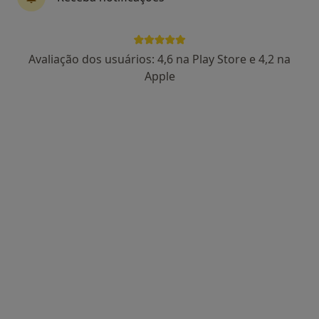
2 opiniões
Av. Dr. Mário Soares, n°2870 2ºED, Joane
•
Mapa
Clínica de Medicina Dentária Dr. Miguel Ângelo Gouveia, Lda
Avaliação dos usuários: 4,6 na Play Store e 4,2 na
Esse especialista não oferece agendamento online para esse endereço.
Apple
Solicite um atendimento
Dr. Abílio Pinha de Almeida
Dentista
5 opiniões