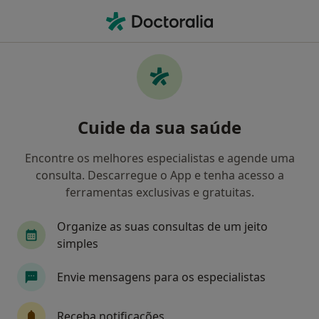
Men
Dentista • Caldas Das Taipas, Braga
Filters
Mapa
Dentistas em Caldas Das Taipas
Cuide da sua saúde
Como classificamos os resultados
Encontre os melhores especialistas e agende uma
consulta. Descarregue o App e tenha acesso a
ferramentas exclusivas e gratuitas.
Organize as suas consultas de um jeito
simples
Envie mensagens para os especialistas
Dr. Miguel Ângelo Gouveia
Dentista
Receba notificações