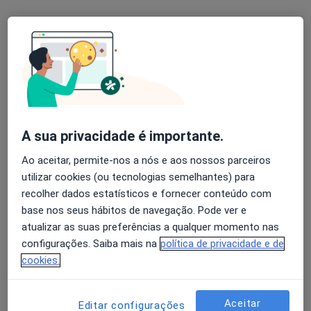
3 opiniões
Praça Alvalade, 6 (1 andar Direito), Lisboa
•
Mapa
As CLÍNICAS - Clínica de Alvalade
Esse especialista não oferece agendamento online para esse endereço.
Solicite um atendimento
A sua privacidade é importante.
Ao aceitar, permite-nos a nós e aos nossos parceiros
utilizar cookies (ou tecnologias semelhantes) para
recolher dados estatísticos e fornecer conteúdo com
base nos seus hábitos de navegação. Pode ver e
atualizar as suas preferências a qualquer momento nas
configurações. Saiba mais na
política de privacidade e de
Dr. João Manuel Lopes Fonseca
cookies.
Dentista, Clínico geral
4 opiniões
Aceitar
Editar configurações