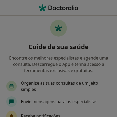
Men
Dentista • Amadora, Lisboa
Filters
Mapa
Dentistas em Amadora
Cuide da sua saúde
Como classificamos os resultados
Encontre os melhores especialistas e agende uma
consulta. Descarregue o App e tenha acesso a
ferramentas exclusivas e gratuitas.
Organize as suas consultas de um jeito
simples
Envie mensagens para os especialistas
Dr. Paulo Afonso Sampaio Sobrinho
Dentista, Médico estético
Receba notificações