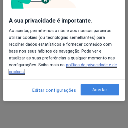
Av Movimento das Forças Armadas nº7 R/c dto, Amadora
•
Mapa
Consultório privado
A sua privacidade é importante.
Esse especialista não oferece agendamento online para esse endereço.
Ao aceitar, permite-nos a nós e aos nossos parceiros
Solicite um atendimento
utilizar cookies (ou tecnologias semelhantes) para
recolher dados estatísticos e fornecer conteúdo com
base nos seus hábitos de navegação. Pode ver e
atualizar as suas preferências a qualquer momento nas
configurações. Saiba mais na
política de privacidade e de
cookies.
Aceitar
Editar configurações
Rui Alves
Dentista
Av. das Acácias 16 A - Colinas do Cruzeiro, Odivelas
•
Mapa
Policlinica Jardim Da Arroja