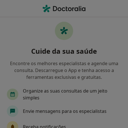
Men
Dentista • Amadora, Lisboa
Filters
• 1
Mapa
Dentistas recomendados de CA Seguros em
Cuide da sua saúde
Amadora
Como classificamos os resultados
Encontre os melhores especialistas e agende uma
consulta. Descarregue o App e tenha acesso a
ferramentas exclusivas e gratuitas.
Organize as suas consultas de um jeito
simples
Envie mensagens para os especialistas
Maria Cristina De Faria Teixeira
Receba notificações
Dentista