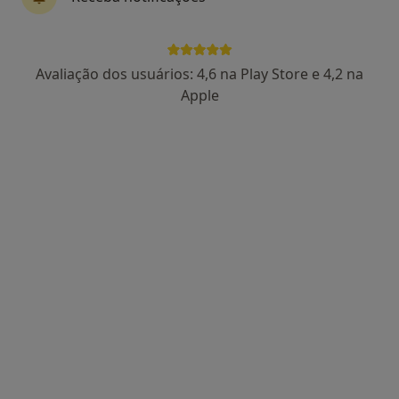
Dra. Elízabeth Péan
Avaliação dos usuários: 4,6 na Play Store e 4,2 na
Dentista
Apple
66 opiniões
Avenida da República, Lisboa
•
Mapa
Dra. Elízabeth Péan
Primeira consulta Medicina dentária
60 €
Esse especialista não oferece agendamento online para esse endereço.
Solicite um atendimento