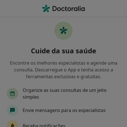
Men
Arcada Edentada • Amadora, Lisboa
Filters
• 1
Mapa
Arcada Edentada, Amadora
Cuide da sua saúde
Como classificamos os resultados
Encontre os melhores especialistas e agende uma
consulta. Descarregue o App e tenha acesso a
Qual é a especialização que procura?
ferramentas exclusivas e gratuitas.
Dentista
Clínico geral
Osteopata
Car
Organize as suas consultas de um jeito
simples
Envie mensagens para os especialistas
Receba notificações