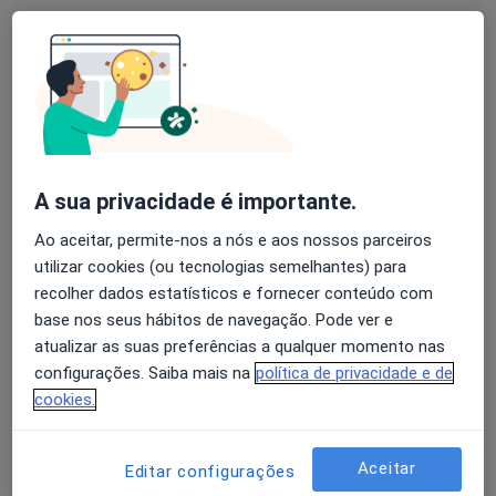
AS CLÍNICAS - Clínicas Médicas e
Dentárias Lisboa
·
Mais
Cirurgião geral, Fisioterapeuta, Dentista
62 opiniões
R. Dr. Gama Barros, 27A, Lisboa
•
Mapa
A sua privacidade é importante.
AS CLÍNICAS - Clínicas Médicas e Dentárias Lisboa
Ao aceitar, permite-nos a nós e aos nossos parceiros
Consulta online
utilizar cookies (ou tecnologias semelhantes) para
Mostrar mais serviços
recolher dados estatísticos e fornecer conteúdo com
base nos seus hábitos de navegação. Pode ver e
Nenhum profissional neste centro médico tem consultas disponíveis
atualizar as suas preferências a qualquer momento nas
Mostrar perfil
configurações. Saiba mais na
política de privacidade e de
cookies.
Aceitar
Editar configurações