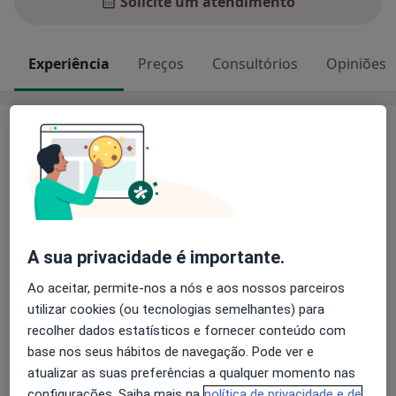
Solicite um atendimento
Experiência
Preços
Consultórios
Opiniões
Experiência
Principais doenças tratadas
Anormalidades Dentárias
Doenças Da Boca
Dente Não Vital
Cistos Odontogênicos
a11y_sr_more_diseases
Boca Edentada
+22
A sua privacidade é importante.
Pacientes que trato
Ao aceitar, permite-nos a nós e aos nossos parceiros
Adultos
utilizar cookies (ou tecnologias semelhantes) para
Crianças
recolher dados estatísticos e fornecer conteúdo com
base nos seus hábitos de navegação. Pode ver e
Mostrar mais detalhes
atualizar as suas preferências a qualquer momento nas
sobre a experiência
configurações. Saiba mais na
política de privacidade e de