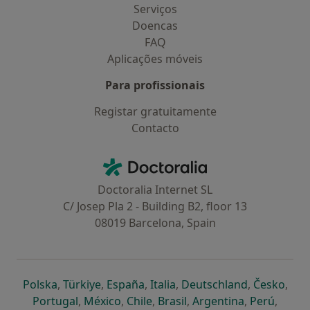
Serviços
Doencas
FAQ
Aplicações móveis
Para profissionais
Registar gratuitamente
Contacto
Contacto
Doctoralia - Homepage
Doctoralia Internet SL
C/ Josep Pla 2 - Building B2, floor 13
08019 Barcelona, Spain
abre num novo separador
abre num novo separador
abre num novo separador
abre num novo separado
abre num n
abre
Polska
,
Türkiye
,
España
,
Italia
,
Deutschland
,
Česko
,
abre num novo separador
abre num novo separador
abre num novo separador
abre num novo separa
abre num no
abre n
Portugal
,
México
,
Chile
,
Brasil
,
Argentina
,
Perú
,