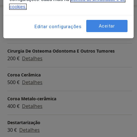
cookies.
Serviços e preços
Aceitar
Editar configurações
Branqueamento Dentário
100 €
Detalhes
Cirurgia De Osteoma Odontoma E Outros Tumores
200 €
Detalhes
Coroa Cerâmica
500 €
Detalhes
Coroa Metalo-cerâmica
400 €
Detalhes
Destartarização
30 €
Detalhes