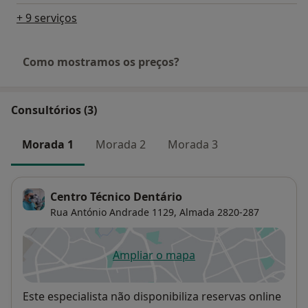
+ 9 serviços
Como mostramos os preços?
Consultórios (3)
Morada 1
Morada 2
Morada 3
Centro Técnico Dentário
Rua António Andrade 1129,
Almada
2820-287
Ampliar o mapa
abre num novo separador
Disponibilidade
Este especialista não disponibiliza reservas online