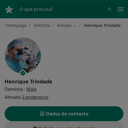
Men
O que procura?
Homepage
Dentista
Almada
Henrique Trindade
Mudar de cidade
Henrique Trindade
sobre as especializações
Dentista
·
Mais
Almada
3 endereços
Dados do contacto