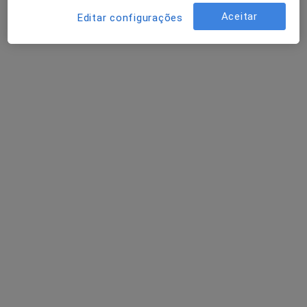
Consultório privado
Aceitar
Editar configurações
Esse especialista não oferece agendamento online para esse endereço.
Solicite um atendimento
Rui Alves
Dentista
Av. das Acácias 16 A - Colinas do Cruzeiro, Odivelas
•
Mapa
Policlinica Jardim Da Arroja
Aparelho Fixo
500 €