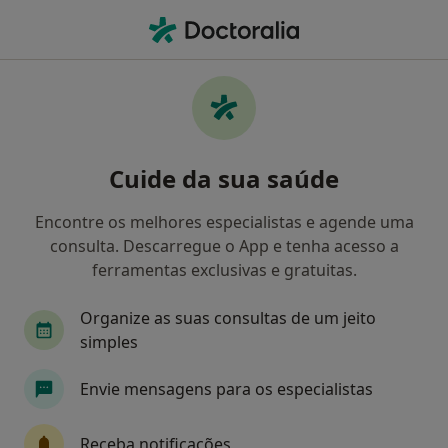
Men
Dentista • Amadora, Lisboa
Filters
• 1
Mapa
Dentistas recomendados de Tranquilidade
Cuide da sua saúde
em Amadora
Como classificamos os resultados
Encontre os melhores especialistas e agende uma
consulta. Descarregue o App e tenha acesso a
ferramentas exclusivas e gratuitas.
Organize as suas consultas de um jeito
simples
Envie mensagens para os especialistas
Dr. Gil Fernando Oliveira
Receba notificações
Dentista