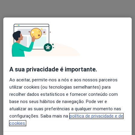
Rua de Borges Carneiro 20B, Lisboa
•
Mapa
Clínica São Dente - Medicina Dentária
Esse especialista não oferece agendamento online para esse endereço.
Solicite um atendimento
A sua privacidade é importante.
Ao aceitar, permite-nos a nós e aos nossos parceiros
utilizar cookies (ou tecnologias semelhantes) para
recolher dados estatísticos e fornecer conteúdo com
base nos seus hábitos de navegação. Pode ver e
Dra. Dentista Amadora
atualizar as suas preferências a qualquer momento nas
Dentista
configurações. Saiba mais na
política de privacidade e de
3 opiniões
cookies.
Av Movimento das Forças Armadas nº7 R/c dto, Amadora
•
Mapa