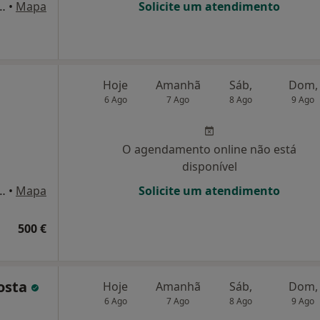
ças Armadas nº7 R/c dto, Amadora
•
Mapa
Solicite um atendimento
Hoje
Amanhã
Sáb,
Dom,
6 Ago
7 Ago
8 Ago
9 Ago
O agendamento online não está
disponível
 - Colinas do Cruzeiro, Odivelas
•
Mapa
Solicite um atendimento
500 €
Costa
Hoje
Amanhã
Sáb,
Dom,
6 Ago
7 Ago
8 Ago
9 Ago