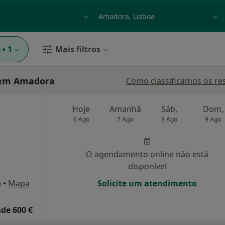
dade, doença ou nome
p. ex. Lisboa
e
•
1
Mais filtros
 em Amadora
Como classificamos os re
Hoje
Amanhã
Sáb,
Dom,
6 Ago
7 Ago
8 Ago
9 Ago
O agendamento online não está
disponível
a
•
Mapa
Solicite um atendimento
de 600 €