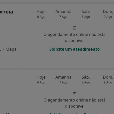
orreia
Hoje
Amanhã
Sáb,
Dom,
6 Ago
7 Ago
8 Ago
9 Ago
O agendamento online não está
disponível
e Reis, 114, 7ºB, Lisboa
•
Mapa
Solicite um atendimento
Hoje
Amanhã
Sáb,
Dom,
6 Ago
7 Ago
8 Ago
9 Ago
O agendamento online não está
disponível