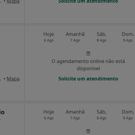
o Sete Rios e ao Jardim Zoológico, Lisboa
•
Mapa
Solicite um atendimento
Hoje
Amanhã
Sáb,
Dom,
6 Ago
7 Ago
8 Ago
9 Ago
O agendamento online não está
disponível
00-205 Lisboa, Lisboa
•
Mapa
Solicite um atendimento
io
Hoje
Amanhã
Sáb,
Dom,
6 Ago
7 Ago
8 Ago
9 Ago