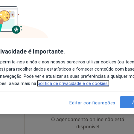
 Faria
Hoje
Amanhã
Sáb,
Dom,
6 Ago
7 Ago
8 Ago
9 Ago
O agendamento online não está
disponível
rivacidade é importante.
apa
Solicite um atendimento
 permite-nos a nós e aos nossos parceiros utilizar cookies (ou tec
s) para recolher dados estatísticos e fornecer conteúdo com bas
 navegação. Pode ver e atualizar as suas preferências a qualquer 
ões. Saiba mais na
política de privacidade e de cookies.
adora
Hoje
Amanhã
Sáb,
Dom,
6 Ago
7 Ago
8 Ago
9 Ago
Editar configurações
O agendamento online não está
disponível