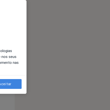
Segunda-feira
Ter,
Qua
10 Ago
11 Ago
12 Ago
nologias
e nos seus
momento nas
Segunda-feira
Ter,
Qua
10 Ago
11 Ago
12 Ago
Aceitar