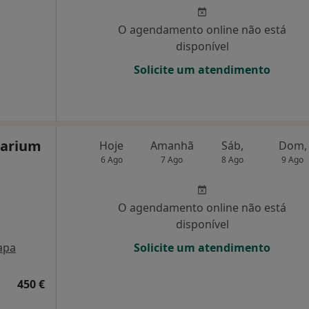
O agendamento online não está
disponível
Solicite um atendimento
narium
Hoje
Amanhã
Sáb,
Dom,
6 Ago
7 Ago
8 Ago
9 Ago
O agendamento online não está
disponível
apa
Solicite um atendimento
450 €