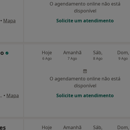
O agendamento online não está
disponível
•
Mapa
Solicite um atendimento
po
Hoje
Amanhã
Sáb,
Dom,
6 Ago
7 Ago
8 Ago
9 Ago
O agendamento online não está
disponível
,183 loja e 1 acordos varios incluindo ADSE, Lisboa
•
Mapa
Solicite um atendimento
es
Hoje
Amanhã
Sáb,
Dom,