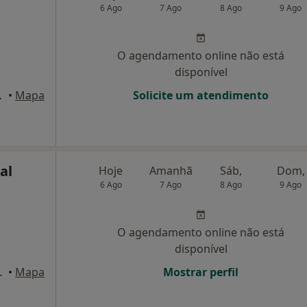
6 Ago
7 Ago
8 Ago
9 Ago
O agendamento online não está
disponível
ijó, Almada
•
Mapa
Solicite um atendimento
al
Hoje
Amanhã
Sáb,
Dom,
6 Ago
7 Ago
8 Ago
9 Ago
O agendamento online não está
disponível
e Reis, 114, 7ºB, Lisboa
•
Mapa
Mostrar perfil