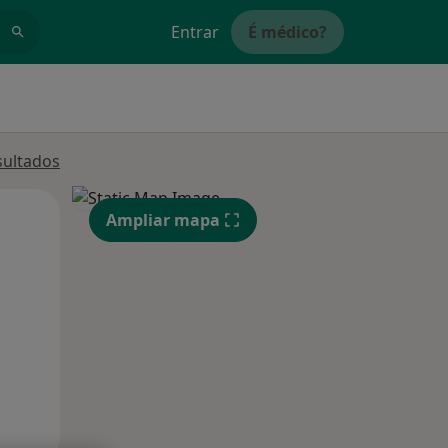
Entrar
É médico?
sultados
Segunda-feira
Ter,
Qua
Ampliar mapa
10 Ago
11 Ago
12 Ago