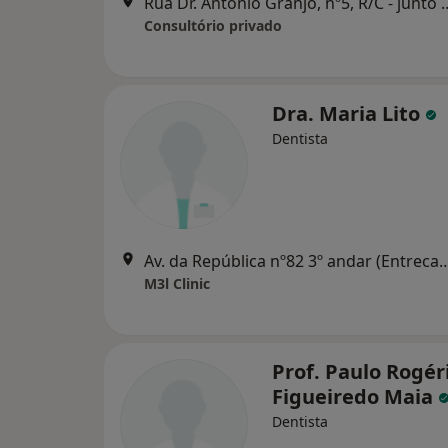
Rua Dr. António Granjo, nº5, R/C - junto estaçã
Consultório privado
Dra. Maria Lito
Dentista
Av. da República nº82 3º andar (Entrecampos) 16
M3l Clinic
Prof. Paulo Rogér
Figueiredo Maia
Dentista