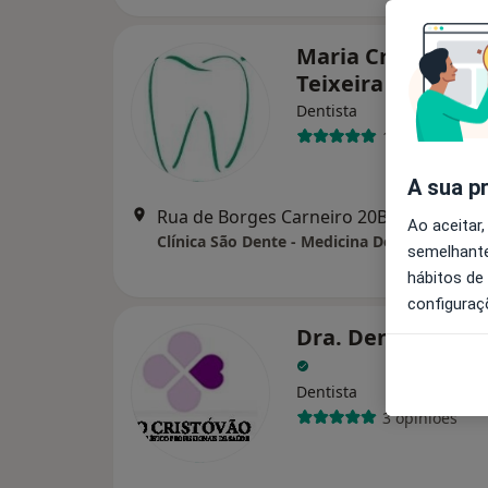
Maria Cristina De
Teixeira
Dentista
1 opinião
A sua p
Rua de Borges Carneiro 20B, Lisboa
•
M
Ao aceitar,
Clínica São Dente - Medicina Dentária
semelhante
hábitos de
configuraç
Dra. Dentista Am
Dentista
3 opiniões