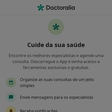
Men
Boca Edentada • Amadora, Lisboa
Filters
• 1
Mapa
Boca Edentada, Amadora
Cuide da sua saúde
Como classificamos os resultados
Encontre os melhores especialistas e agende uma
consulta. Descarregue o App e tenha acesso a
Qual é a especialização que procura?
ferramentas exclusivas e gratuitas.
Dentista
Clínico geral
Cirurgião geral
Organize as suas consultas de um jeito
simples
Envie mensagens para os especialistas
Receba notificações