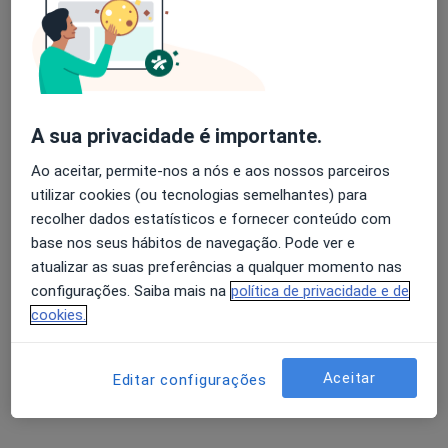
A sua privacidade é importante.
Dra. Marta Paes Godinho
Dentista, Médico estético
Ao aceitar, permite-nos a nós e aos nossos parceiros
6 opiniões
utilizar cookies (ou tecnologias semelhantes) para
recolher dados estatísticos e fornecer conteúdo com
Rua Dr Gama Barros 27A, Lisboa
•
Mapa
base nos seus hábitos de navegação. Pode ver e
AS CLÍNICAS - Clínicas Médicas e Dentárias Lisboa
atualizar as suas preferências a qualquer momento nas
Branqueamento Dentário
Serviço gratuito
configurações. Saiba mais na
política de privacidade e de
Esse especialista não oferece agendamento online para esse endereço.
cookies.
Solicite um atendimento
Aceitar
Editar configurações