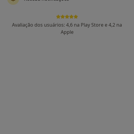
Dra. Elízabeth Péan
Avaliação dos usuários: 4,6 na Play Store e 4,2 na
Dentista
Apple
66 opiniões
Avenida da República, Lisboa
•
Mapa
Dra. Elízabeth Péan
Primeira consulta Medicina dentária
60 €
Esse especialista não oferece agendamento online para esse endereço.
Solicite um atendimento