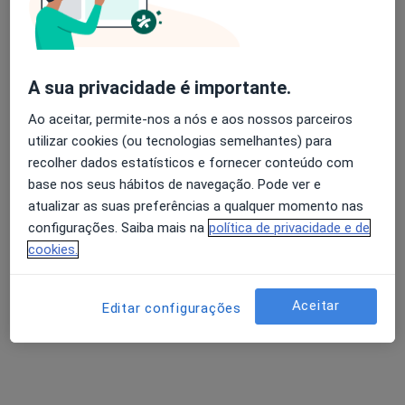
Dra. Bárbara Antunes Campos
Dentista
A sua privacidade é importante.
9 opiniões
Ao aceitar, permite-nos a nós e aos nossos parceiros
Lisboa
•
Mapa
utilizar cookies (ou tecnologias semelhantes) para
Consultório particular
recolher dados estatísticos e fornecer conteúdo com
base nos seus hábitos de navegação. Pode ver e
Esse especialista não oferece agendamento online para esse endereço.
atualizar as suas preferências a qualquer momento nas
Solicite um atendimento
configurações. Saiba mais na
política de privacidade e de
cookies.
Aceitar
Editar configurações