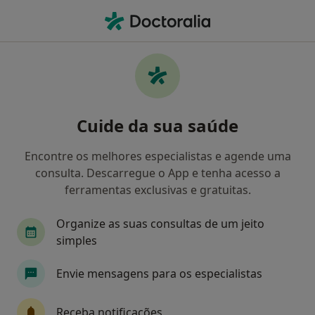
Men
Cárie Dentária • Amadora, Lisboa
Filters
• 1
Mapa
Cárie Dentária, Amadora
Cuide da sua saúde
Como classificamos os resultados
Encontre os melhores especialistas e agende uma
consulta. Descarregue o App e tenha acesso a
Qual é a especialização que procura?
ferramentas exclusivas e gratuitas.
Dentista
Clínico geral
Osteopata
Ped
Organize as suas consultas de um jeito
simples
Envie mensagens para os especialistas
Receba notificações