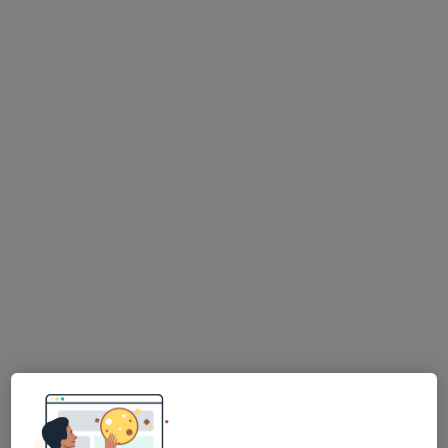
Dra. Marta Paes Godinho
Dentista, Médico estético
6 opiniões
Rua Dr Gama Barros 27A, Lisboa
•
Mapa
AS CLÍNICAS - Clínicas Médicas e Dentárias Lisboa
Branqueamento Dentário
Serviço gratuito
Esse especialista não oferece agendamento online para esse endereço.
Solicite um atendimento