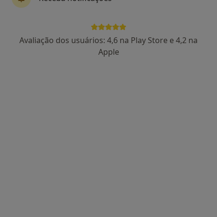
Dra. Elízabeth Péan
Avaliação dos usuários: 4,6 na Play Store e 4,2 na
Dentista
Apple
66 opiniões
Avenida da República, Lisboa
•
Mapa
Dra. Elízabeth Péan
Primeira consulta Medicina dentária
60 €
Esse especialista não oferece agendamento online para esse endereço.
Solicite um atendimento