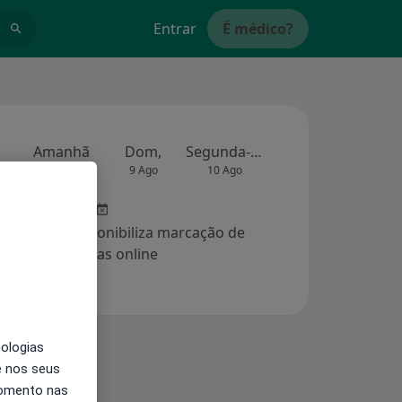
Entrar
É médico?
Amanhã
Dom,
Segunda-feira
Ter,
Qua
8 Ago
9 Ago
10 Ago
11 Ago
12 Ag
clínica não disponibiliza marcação de
consultas online
nologias
e nos seus
momento nas