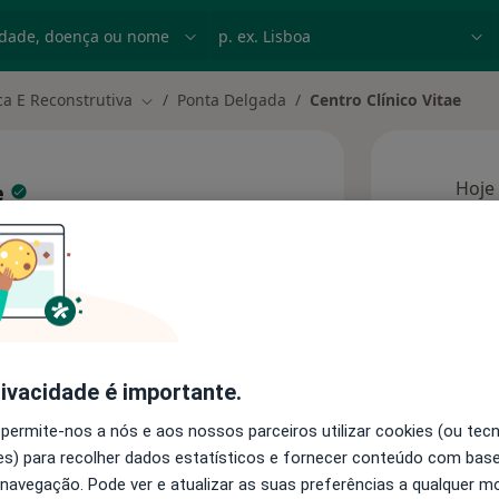
dade, doença ou nome
p. ex. Lisboa
ica E Reconstrutiva
Ponta Delgada
Centro Clínico Vitae
Mudar de cidade
Hoje
e
7 Ago
onstrutiva
mais
reço
Esta 
onsultórios
rivacidade é importante.
 permite-nos a nós e aos nossos parceiros utilizar cookies (ou tec
s) para recolher dados estatísticos e fornecer conteúdo com bas
 navegação. Pode ver e atualizar as suas preferências a qualquer 