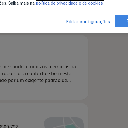
ões. Saiba mais na
política de privacidade e de cookies.
Psicólogo
Editar configurações
Pesquisar outra especialidade
ados de saúde a todos os membros da
proporciona conforto e bem-estar,
tado por um exigente padrão de
9500-792