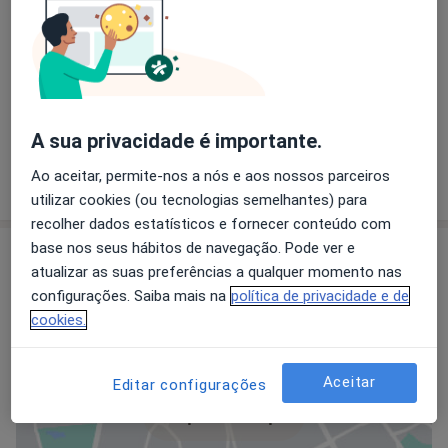
A NaturalMente Academy é um coletivo de
profissionais comprometidos com a missão e o
propósito de cuidar da sua saúde e bem-estar geral.
A NaturalMente Academy é sobre pessoas que dão o
seu melhor todos os dias, para o levar a sentir a sua
versão mais pura e genuina, com alegria e conexão
A sua privacidade é importante.
com o seu verdadeiro EU.
Quem somos
Conheça os nossos sete eixos de atuação:
mais
Ao aceitar, permite-nos a nós e aos nossos parceiros
Mental Health l Nutrition l Nature l Psychologist l
utilizar cookies (ou tecnologias semelhantes) para
Coaching l Training l Business
recolher dados estatísticos e fornecer conteúdo com
https://naturalmenteacademy.pt/
base nos seus hábitos de navegação. Pode ver e
Consultórios (2)
atualizar as suas preferências a qualquer momento nas
configurações. Saiba mais na
política de privacidade e de
Morada 1
Morada 2
cookies.
Aceitar
Editar configurações
Ampliar o mapa