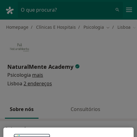
Men
O que procura?
Homepage
Clínicas E Hospitais
Psicologia
Lisboa
Mudar de cida
M
NaturalMente Academy
Psicologia
mais
Lisboa
2 endereços
Sobre nós
Consultórios
Sobre nós