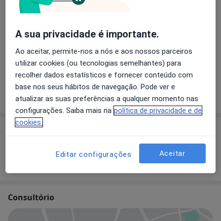
O que está procurando?
A sua privacidade é importante.
Cardiologista
Dermatologista
Ao aceitar, permite-nos a nós e aos nossos parceiros
Fisioterapeuta
Psicólogo
utilizar cookies (ou tecnologias semelhantes) para
recolher dados estatísticos e fornecer conteúdo com
Psiquiatra
Urologista
base nos seus hábitos de navegação. Pode ver e
atualizar as suas preferências a qualquer momento nas
Pesquisar outra especialidade
configurações. Saiba mais na
política de privacidade e de
cookies.
Sobre nós
Clínica Médica, Saúde e Bem Estar, Posto de Recolha de
Aceitar
Editar configurações
Análises.
Consultório