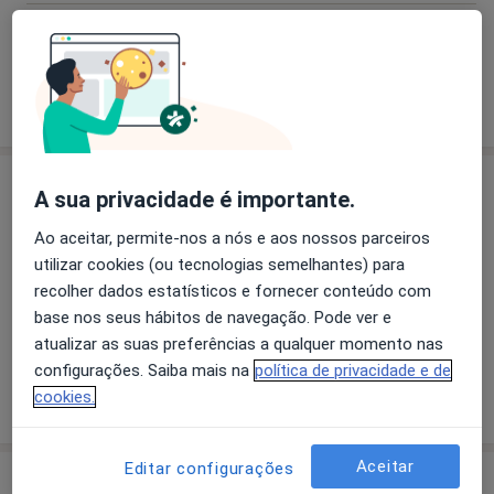
Dr. Mariana Cardoso Correia
Psicólogo
1 opinião
Consultório
A sua privacidade é importante.
Ao aceitar, permite-nos a nós e aos nossos parceiros
utilizar cookies (ou tecnologias semelhantes) para
Ampliar o mapa
recolher dados estatísticos e fornecer conteúdo com
base nos seus hábitos de navegação. Pode ver e
atualizar as suas preferências a qualquer momento nas
UPmind Academy
configurações. Saiba mais na
política de privacidade e de
Rua do Espírito Santo 71, Ponta Delgada 9500-465
cookies.
Aceitar
Editar configurações
Opiniões sobre os médicos (58)