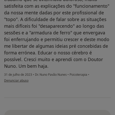
satisfeita com as explicações do "funcionamento"
da nossa mente dadas por este profissional de
"topo". A dificuldade de falar sobre as situações
mais difíceis foi "desaparecendo" ao longo das
sessões e a "armadura de ferro" que envergava
foi enferrujando e permitiu crescer e deste modo
me libertar de algumas ideias pré concebidas de
forma errónea. Educar o nosso cérebro é
possível. Cresci muito e aprendi com o Doutor
Nuno. Um bem haja.
31 de julho de 2023
•
Dr. Nuno Pavão Nunes
•
Psicoterapia
•
na opinião do utilizador Rita Melo
Denunciar abuso