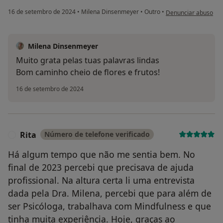
na opinião do utilizad
16 de setembro de 2024
•
Milena Dinsenmeyer
•
Outro
•
Denunciar abuso
Milena Dinsenmeyer
Muito grata pelas tuas palavras lindas
Bom caminho cheio de flores e frutos!
16 de setembro de 2024
Rita
Número de telefone verificado
R
Há algum tempo que não me sentia bem. No
final de 2023 percebi que precisava de ajuda
profissional. Na altura certa li uma entrevista
dada pela Dra. Milena, percebi que para além de
ser Psicóloga, trabalhava com Mindfulness e que
tinha muita experiência. Hoje, graças ao