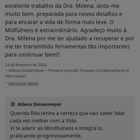
excelente trabalho da Dra. Milena, sinto-me
muito bem, preparada para novos desafios e
para encarar a vida de forma mais leve. O
Midfulness é extraordinário. Agradeço muito à
Dra. Milena por me ter ajudado a recuperar e por
me ter transmitido ferramentas tão importantes
para continuar bem!!
24 de fevereiro de 2024
•
Milena Dinsenmeyer
•
Primeira consulta Terapias Complementares e
Alternativas
na opinião do utilizador Rita
•
Denunciar abuso
Milena Dinsenmeyer
Querida Rita tenho a certeza que vais saber lidar
cada vez melhor com a Vida.
Vi te aderir ao Mindfulness e integrá lo,
praticando progressivamente.