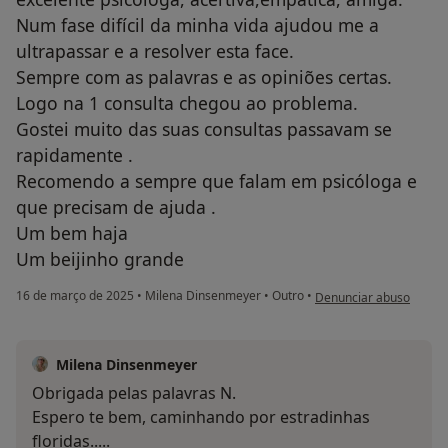
Num fase difícil da minha vida ajudou me a
ultrapassar e a resolver esta face.
Sempre com as palavras e as opiniões certas.
Logo na 1 consulta chegou ao problema.
Gostei muito das suas consultas passavam se
rapidamente .
Recomendo a sempre que falam em psicóloga e
que precisam de ajuda .
Um bem haja
Um beijinho grande
na opinião do utilizado
16 de março de 2025
•
Milena Dinsenmeyer
•
Outro
•
Denunciar abuso
Milena Dinsenmeyer
Obrigada pelas palavras N.
Espero te bem, caminhando por estradinhas
floridas.....