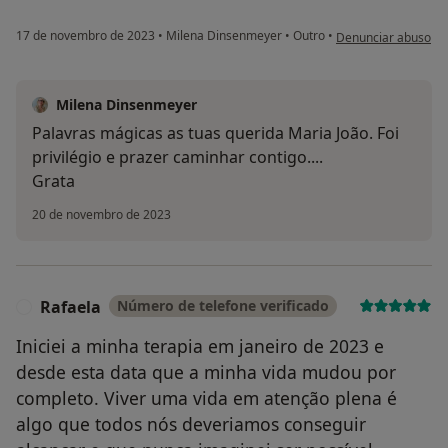
na opinião do utiliz
17 de novembro de 2023
•
Milena Dinsenmeyer
•
Outro
•
Denunciar abuso
Milena Dinsenmeyer
Palavras mágicas as tuas querida Maria João. Foi
privilégio e prazer caminhar contigo....
Grata
20 de novembro de 2023
Rafaela
Número de telefone verificado
R
Iniciei a minha terapia em janeiro de 2023 e
desde esta data que a minha vida mudou por
completo. Viver uma vida em atenção plena é
algo que todos nós deveriamos conseguir