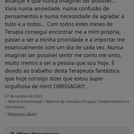
alcançar e que nunca imaginei ser possível...
Vivia numa ansiedade, numa confusão de
pensamentos e numa necessidade de agradar a
tudo e a todos... Com todos estes meses de
Terapia consegui encontrar me a mim própria,
passei a ser a minha prioridade e a importar me
essencialmente com um dia de cada vez. Nunca
imaginei ser possível sentir me como me sinto,
muito menos a ser a pessoa que sou hoje. É
devido ao trabalho desta Terapeuta fantástica
que hoje consigo dizer que estou super
orgulhosa de mim! OBRIGADA!!!
27 de outubro de 2023
•
Milena Dinsenmeyer
•
Retorno de consultas Terapias Complementares e
Alternativas
na opinião do utilizador Rafaela
•
Denunciar abuso
Milena Dinsenmeyer