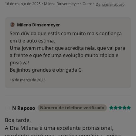
na opinião do utilizador
16 de março de 2025
•
Milena Dinsenmeyer
•
Outro
•
Denunciar abuso
Milena Dinsenmeyer
Sem dúvida que estás com muito mais confiança
em ti e auto estima.
Uma jovem mulher que acredita nela, que vai para
a frente e que fez uma evolução muito rápida e
positiva!
Beijinhos grandes e obrigada C.
16 de março de 2025
N Raposo
Número de telefone verificado
N
Boa tarde,
A Dra MIlena é uma excelente profissional,
excelente psicóloga, acertiva,empática, amiga.