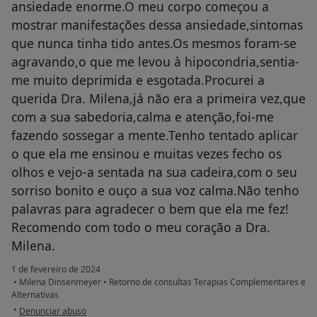
ansiedade enorme.O meu corpo começou a
mostrar manifestações dessa ansiedade,sintomas
que nunca tinha tido antes.Os mesmos foram-se
agravando,o que me levou à hipocondria,sentia-
me muito deprimida e esgotada.Procurei a
querida Dra. Milena,já não era a primeira vez,que
com a sua sabedoria,calma e atenção,foi-me
fazendo sossegar a mente.Tenho tentado aplicar
o que ela me ensinou e muitas vezes fecho os
olhos e vejo-a sentada na sua cadeira,com o seu
sorriso bonito e ouço a sua voz calma.Não tenho
palavras para agradecer o bem que ela me fez!
Recomendo com todo o meu coração a Dra.
Milena.
1 de fevereiro de 2024
•
Milena Dinsenmeyer
•
Retorno de consultas Terapias Complementares e
Alternativas
na opinião do utilizador Diana Soares
•
Denunciar abuso