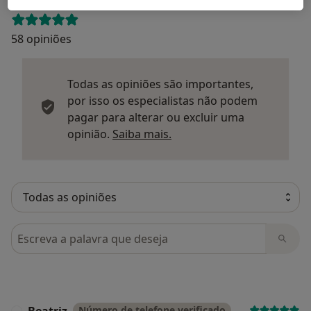
58 opiniões
Todas as opiniões são importantes,
por isso os especialistas não podem
pagar para alterar ou excluir uma
Saber mais sobre parecer
opinião.
Saiba mais.
Pesquisar em opiniões
Beatriz
Número de telefone verificado
B