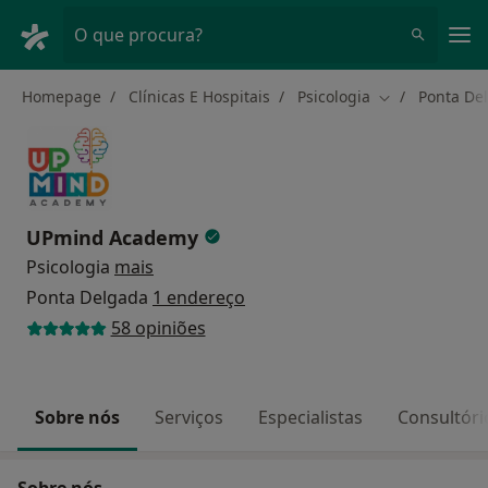
Men
O que procura?
Homepage
Clínicas E Hospitais
Psicologia
Ponta De
Mudar de cida
UPmind Academy
Psicologia
mais
Ponta Delgada
1 endereço
58 opiniões
Sobre nós
Serviços
Especialistas
Consultóri
Sobre nós