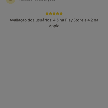
·
Mais
Psicólogo, Especialista em análises clínicas, Dentista
Largo de Manuel Henriques Pirão 76, Vila Nova Da Barquinha
•
Mapa
Clínica Médica e Dentária Encontro Num Sorriso
Avaliação dos usuários: 4,6 na Play Store e 4,2 na
Nenhum profissional neste centro médico tem consultas disponíveis
Apple
Mostrar perfil
psoas
Psicólogo, Fisioterapeuta
Rua da Liberdade, Alcobaça
•
Mapa
psoas