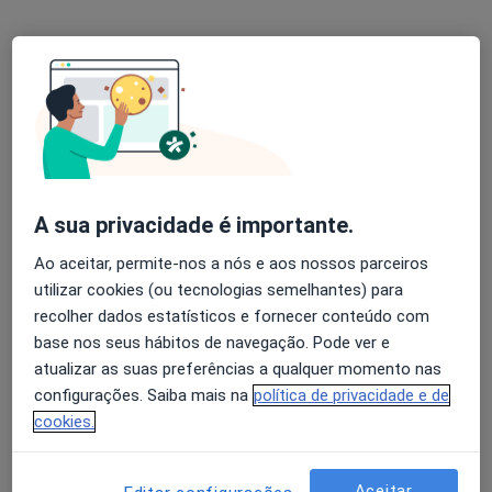
Mostrar perfil
A sua privacidade é importante.
Hospital São João Baptista - Santa Casa da
Ao aceitar, permite-nos a nós e aos nossos parceiros
Misericórdia do Entroncamento
utilizar cookies (ou tecnologias semelhantes) para
·
Mais
Psicólogo, Alergologista, Cardiologista
recolher dados estatísticos e fornecer conteúdo com
24 opiniões
base nos seus hábitos de navegação. Pode ver e
atualizar as suas preferências a qualquer momento nas
R. da Misericórdia, Entroncamento
•
Mapa
configurações. Saiba mais na
política de privacidade e de
Hospital São João Baptista - Santa Casa da Misericórdia do Entroncamento
cookies.
Nenhum profissional neste centro médico tem consultas disponíveis
Mostrar perfil
Aceitar