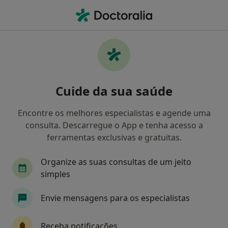
Men
Psicologia • Santarém, Santarém
Filters
• 1
Mapa
Clínicas psicologia em Santarém
Cuide da sua saúde
Como classificamos os resultados
Encontre os melhores especialistas e agende uma
consulta. Descarregue o App e tenha acesso a
ferramentas exclusivas e gratuitas.
Organize as suas consultas de um jeito
simples
Envie mensagens para os especialistas
Clínica Médica e Dentária Encontro Num
Sorriso
Receba notificações