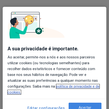
Terapia cognitivo - comportamental
desde 70 €
Nenhum profissional neste centro médico tem consultas disponíveis
Mostrar perfil
A sua privacidade é importante.
Ao aceitar, permite-nos a nós e aos nossos parceiros
utilizar cookies (ou tecnologias semelhantes) para
recolher dados estatísticos e fornecer conteúdo com
base nos seus hábitos de navegação. Pode ver e
atualizar as suas preferências a qualquer momento nas
Clínica Etienne-Centro de Medicina
configurações. Saiba mais na
política de privacidade e de
Diagnóstica Terapêutica
cookies.
Psicólogo
Avenida Bombeiros Municipais 27, Olhão
•
Mapa
Aceitar
Clínica Etienne-Centro de Medicina Diagnóstica Terapêutica
Editar configurações