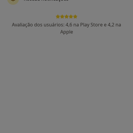
Lg. do Carmo Edif. O Seu Café - 1º B/D, Faro
•
Mapa
Clínica São Pedro
Nenhum profissional neste centro médico tem consultas disponíveis
Avaliação dos usuários: 4,6 na Play Store e 4,2 na
Apple
Mostrar perfil
Hospital de Loulé
·
Mais
Psicólogo, Endocrinologista, Médico de família
Avenida Marçal Pacheco, Loulé
•
Mapa
Hospital de Loulé