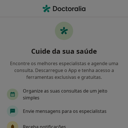
Men
Psicologia • Faro, Faro
Filters
• 1
Mapa
Clínicas psicologia em Faro
Cuide da sua saúde
Como classificamos os resultados
Encontre os melhores especialistas e agende uma
consulta. Descarregue o App e tenha acesso a
ferramentas exclusivas e gratuitas.
Organize as suas consultas de um jeito
simples
Envie mensagens para os especialistas
Clínica São Pedro
·
Mais
Psicólogo, Acupuntor, Alergologista
Receba notificações