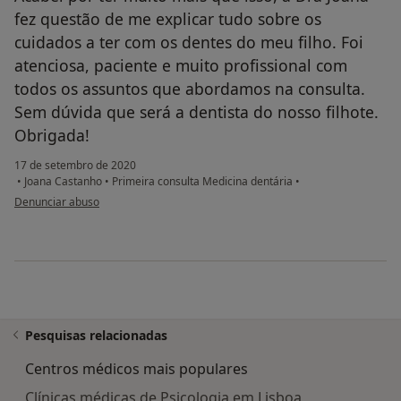
fez questão de me explicar tudo sobre os
cuidados a ter com os dentes do meu filho. Foi
atenciosa, paciente e muito profissional com
todos os assuntos que abordamos na consulta.
Sem dúvida que será a dentista do nosso filhote.
Obrigada!
17 de setembro de 2020
•
Joana Castanho
•
Primeira consulta Medicina dentária
•
na opinião do utilizador Ana Frade Barreiros
Denunciar abuso
Pesquisas relacionadas
Centros médicos mais populares
Clínicas médicas de Psicologia em Lisboa