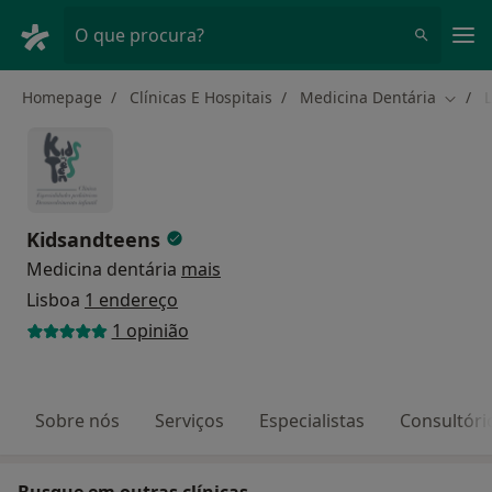
Men
O que procura?
Homepage
Clínicas E Hospitais
Medicina Dentária
Mudar
Kidsandteens
Medicina dentária
mais
Lisboa
1 endereço
1 opinião
Sobre nós
Serviços
Especialistas
Consultóri
Busque em outras clínicas