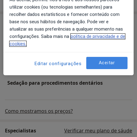
aconselhamento de aleitamento materno,
utilizar cookies (ou tecnologias semelhantes) para
Imunoalergologia, ortopedia funcional dos maxilares,
recolher dados estatísticos e fornecer conteúdo com
fisioterapia, terapia de motricidade Orofacial,
Serviços
base nos seus hábitos de navegação. Pode ver e
odontobebes, terapia ocupacional
atualizar as suas preferências a qualquer momento nas
configurações. Saiba mais na
política de privacidade e de
Medicina dentária
cookies.
Aceitar
Editar configurações
Primeira consulta Medicina dentária
Sedação para procedimentos dentários
Como mostramos os preços?
Especialistas
Verificar meu plano de sáude