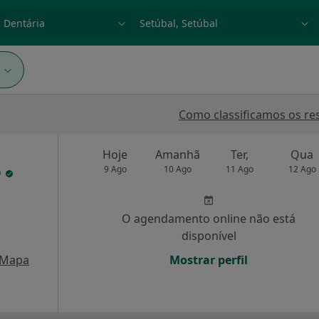
dade, doença ou nome
p. ex. Lisboa
1
Como classificamos os re
Hoje
Amanhã
Ter,
Qua
D
9 Ago
10 Ago
11 Ago
12 Ago
O agendamento online não está
disponível
Mapa
Mostrar perfil