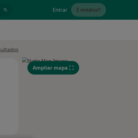
Entrar
É médico?
sultados
Qui,
Sex,
Sáb,
Ampliar mapa
13 Ago
14 Ago
15 Ago