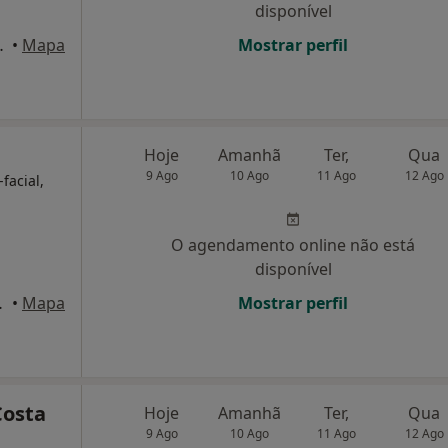
disponível
r/c esq, Barreiro
•
Mapa
Mostrar perfil
Hoje
Amanhã
Ter,
Qua
9 Ago
10 Ago
11 Ago
12 Ago
facial,
O agendamento online não está
disponível
 C, Setúbal
•
Mapa
Mostrar perfil
Costa
Hoje
Amanhã
Ter,
Qua
9 Ago
10 Ago
11 Ago
12 Ago