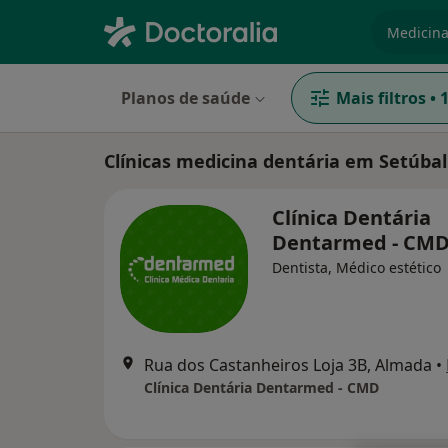
especiali
Planos de saúde
Mais filtros
•
Clínicas medicina dentária em Setúbal
Clínica Dentária
Dentarmed - CM
Dentista, Médico estético
Rua dos Castanheiros Loja 3B, Almada
•
Clínica Dentária Dentarmed - CMD