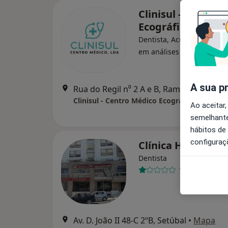
Clinisul - Centro 
Ecográfico Lda
Dentista, Acupuntor, Espec
·
Mai
em análises clínicas
A sua p
Rua do Regil n⁰ 2 A e B, Ramalha ALMADA, Almada
Clinisul - Centro Médico Ecográfico Lda
Ao aceitar,
semelhante
hábitos de
configuraç
Clínica Hbs
Dentista
1 opinião
Av. D. João II 48-C 2ºB, Setúbal
•
Mapa