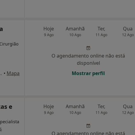
a
Hoje
Amanhã
Ter,
Qua
9 Ago
10 Ago
11 Ago
12 Ago
 Cirurgião
O agendamento online não está
disponível
1 (1A, R/c Esq.), Moita
•
Mapa
Mostrar perfil
cas e
Hoje
Amanhã
Ter,
Qua
9 Ago
10 Ago
11 Ago
12 Ago
pecialista
s
O agendamento online não está