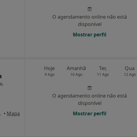
O agendamento online não está
disponível
a
Mostrar perfil
Hoje
Amanhã
Ter,
Qua
a
9 Ago
10 Ago
11 Ago
12 Ago
o,
O agendamento online não está
disponível
º e Esqº, Setúbal
•
Mapa
Mostrar perfil