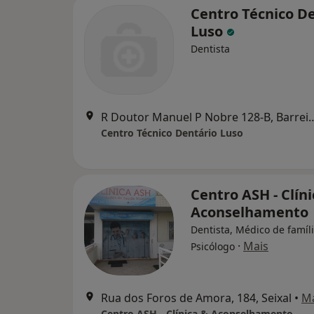
Centro Técnico D
Luso
Dentista
R Doutor Manuel P Nobre 
Centro Técnico Dentário Luso
Centro ASH - Clíni
Aconselhamento
Dentista, Médico de famíli
·
Mais
Psicólogo
Rua dos Foros de Amora, 184, Seixal
•
M
Centro ASH - Clínica & Aconselhamento