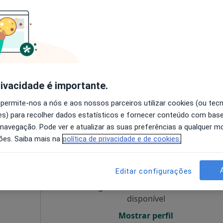
Médico
Hoje
Amanhã
Ter,
Qua
9 Ago
10 Ago
11 Ago
12 Ago
ialista
s
O agendamento online não está
disponível
rivacidade é importante.
•
Mapa
Mostrar perfil
 permite-nos a nós e aos nossos parceiros utilizar cookies (ou tec
s) para recolher dados estatísticos e fornecer conteúdo com bas
 navegação. Pode ver e atualizar as suas preferências a qualquer 
ões. Saiba mais na
política de privacidade e de cookies.
Hoje
Amanhã
Ter,
Qua
9 Ago
10 Ago
11 Ago
12 Ago
Editar configurações
O agendamento online não está
disponível
Mostrar perfil