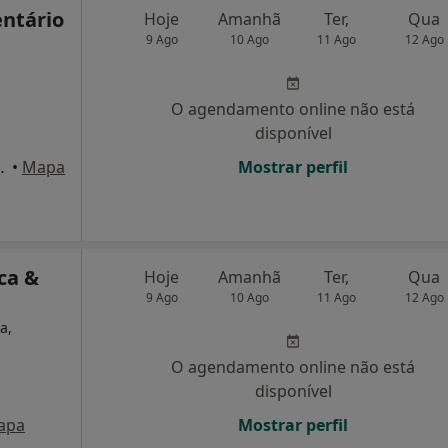
entário
Hoje
Amanhã
Ter,
Qua
9 Ago
10 Ago
11 Ago
12 Ago
O agendamento online não está
disponível
128-B, Barreiro
•
Mapa
Mostrar perfil
ca &
Hoje
Amanhã
Ter,
Qua
9 Ago
10 Ago
11 Ago
12 Ago
a,
O agendamento online não está
disponível
apa
Mostrar perfil