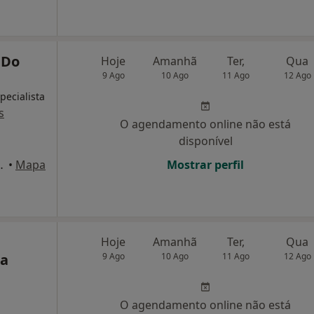
 Do
Hoje
Amanhã
Ter,
Qua
9 Ago
10 Ago
11 Ago
12 Ago
pecialista
s
O agendamento online não está
disponível
 Seixalinho, Barreiro
•
Mapa
Mostrar perfil
Hoje
Amanhã
Ter,
Qua
da
9 Ago
10 Ago
11 Ago
12 Ago
O agendamento online não está