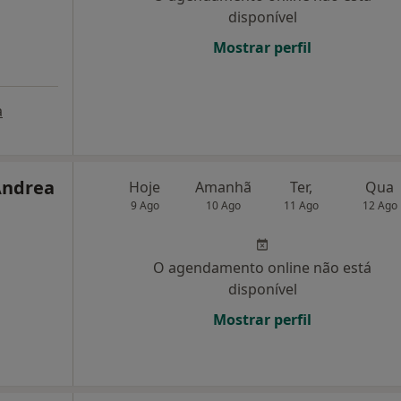
disponível
Mostrar perfil
a
Andrea
Hoje
Amanhã
Ter,
Qua
9 Ago
10 Ago
11 Ago
12 Ago
O agendamento online não está
disponível
Mostrar perfil