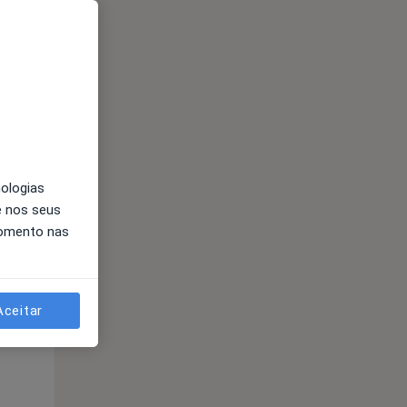
Qui,
Sex,
Sáb,
13 Ago
14 Ago
15 Ago
nologias
e nos seus
momento nas
Qui,
Sex,
Sáb,
13 Ago
14 Ago
15 Ago
Aceitar