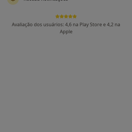
Rua Dr. António Loureiro Borges, Ed. 5, 1º Andar Arquipark, Algés
•
Mapa
White Clinic
Nenhum profissional neste centro médico tem consultas disponíveis
Avaliação dos usuários: 4,6 na Play Store e 4,2 na
Apple
Mostrar perfil
Clinica Presodente
Dentista
Rua Santo Eloy 5-1 ESQ, Pontinha,
•
Mapa
Clinica Presodente