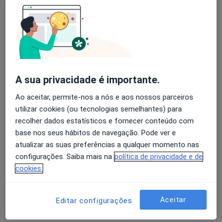
Mostrar perfil
A sua privacidade é importante.
Ao aceitar, permite-nos a nós e aos nossos parceiros
utilizar cookies (ou tecnologias semelhantes) para
Clínica Central de Belas
recolher dados estatísticos e fornecer conteúdo com
Dentista
base nos seus hábitos de navegação. Pode ver e
atualizar as suas preferências a qualquer momento nas
Av. Veiga e Cunha n 10, Piso 0, Belas
•
Mapa
configurações. Saiba mais na
política de privacidade e de
Clínica Central de Belas
cookies.
Implantes Dentários
desde 850 €
Nenhum profissional neste centro médico tem consultas disponíveis
Aceitar
Editar configurações
Mostrar perfil