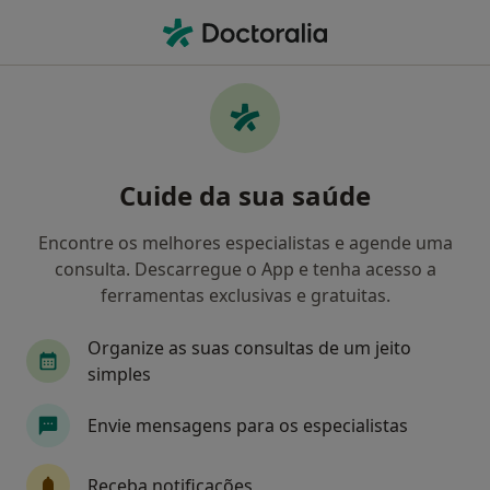
Men
Medicina Dentária • Cascais, Lisboa
Filters
• 1
Mapa
Clínicas medicina dentária em Cascais
Cuide da sua saúde
Como classificamos os resultados
Encontre os melhores especialistas e agende uma
consulta. Descarregue o App e tenha acesso a
ferramentas exclusivas e gratuitas.
Organize as suas consultas de um jeito
simples
Envie mensagens para os especialistas
White Clinic
Dentista, Médico do desporto, Médico estético
Receba notificações