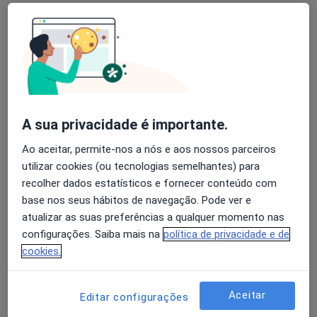
Rua Dr. António Loureiro Borges, Ed. 5, 1º Andar Arquipark, Algés
•
Mapa
White Clinic
Nenhum profissional neste centro médico tem consultas disponíveis
Mostrar perfil
A sua privacidade é importante.
Ao aceitar, permite-nos a nós e aos nossos parceiros
utilizar cookies (ou tecnologias semelhantes) para
recolher dados estatísticos e fornecer conteúdo com
base nos seus hábitos de navegação. Pode ver e
atualizar as suas preferências a qualquer momento nas
configurações. Saiba mais na
política de privacidade e de
As CLÍNICAS - Clínica de Alvalade
cookies.
Dentista
Praça Alvalade, 6 (1 andar Direito), Lisboa
•
Mapa
Aceitar
Editar configurações
As CLÍNICAS - Clínica de Alvalade