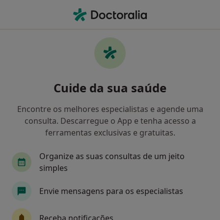
Men
Medicina Dentária • Vila Franca de Xira, Lisboa
Filters
• 1
Mapa
Clínicas medicina dentária em Vila Franca
Cuide da sua saúde
de Xira
Como classificamos os resultados
Encontre os melhores especialistas e agende uma
consulta. Descarregue o App e tenha acesso a
ferramentas exclusivas e gratuitas.
Organize as suas consultas de um jeito
simples
Envie mensagens para os especialistas
AS CLÍNICAS - Clínicas Médicas e
Dentárias Lisboa
Receba notificações