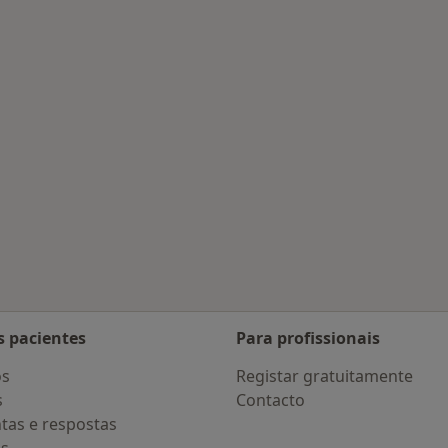
 saúde
idade
s pacientes
Para profissionais
os
Registar gratuitamente
s
Contacto
tas e respostas