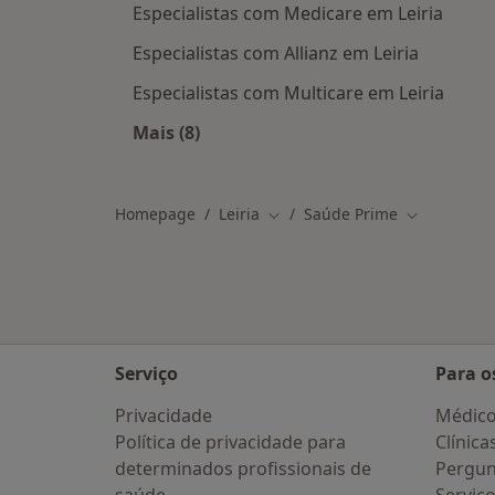
Especialistas com Medicare em Leiria
Especialistas com Allianz em Leiria
Especialistas com Multicare em Leiria
Mais (8)
Mais na categoria: Outros planos de
Homepage
Leiria
Saúde Prime
Mudar de cidade
Mudar de c
Serviço
Para o
Privacidade
Médic
Política de privacidade para
Clínica
determinados profissionais de
Pergun