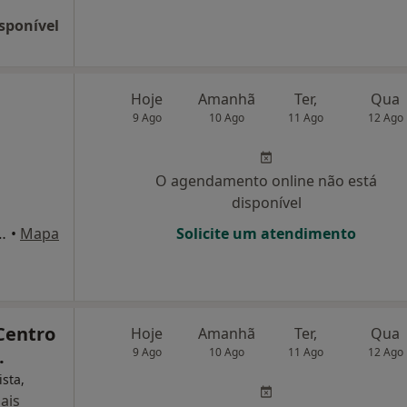
sponível
Hoje
Amanhã
Ter,
Qua
9 Ago
10 Ago
11 Ago
12 Ago
O agendamento online não está
disponível
rinho nº 1 Loja D, Marinha Grande
•
Mapa
Solicite um atendimento
 Centro
Hoje
Amanhã
Ter,
Qua
.
9 Ago
10 Ago
11 Ago
12 Ago
ista,
ais