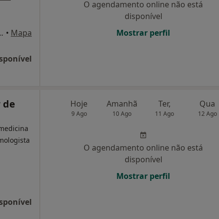
O agendamento online não está
disponível
uquerque, 94 - 1º, Leiria
•
Mapa
Mostrar perfil
sponível
 de
Hoje
Amanhã
Ter,
Qua
9 Ago
10 Ago
11 Ago
12 Ago
 medicina
lmologista
O agendamento online não está
disponível
Mostrar perfil
sponível