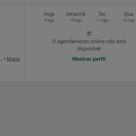
Hoje
Amanhã
Ter,
Qua
9 Ago
10 Ago
11 Ago
12 Ago
O agendamento online não está
disponível
rinho nº 1 Loja D, Marinha Grande
•
Mapa
Mostrar perfil