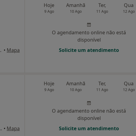
Hoje
Amanhã
Ter,
Qua
9 Ago
10 Ago
11 Ago
12 Ago
O agendamento online não está
disponível
va, 9 - 1º Esq., Leiria
•
Mapa
Solicite um atendimento
Hoje
Amanhã
Ter,
Qua
9 Ago
10 Ago
11 Ago
12 Ago
O agendamento online não está
disponível
uquerque, 94 - 1º, Leiria
•
Mapa
Solicite um atendimento