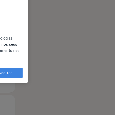
Qui,
Sex,
Sáb,
13 Ago
14 Ago
15 Ago
nologias
e nos seus
momento nas
Aceitar
Qui,
Sex,
Sáb,
13 Ago
14 Ago
15 Ago