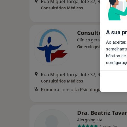
Rua Miguel Torga, lote 37, R/C Dto, Leiri
Consultórios Médicos
Consultórios Méd
A sua p
Clínico geral, Fisioterapeu
Ao aceitar,
·
Mais
Ginecologista
semelhante
hábitos de
configuraç
Rua Miguel Torga, lote 37, R/C Dto, Leiri
Consultórios Médicos
Primeira consulta Psicologia
Dra. Beatriz Tava
Alergologista
1 opinião