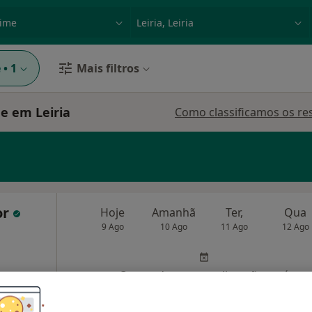
dade, doença ou nome
p. ex. Lisboa
e
•
1
Mais filtros
e em Leiria
Como classificamos os re
or
Hoje
Amanhã
Ter,
Qua
9 Ago
10 Ago
11 Ago
12 Ago
O agendamento online não está
disponível