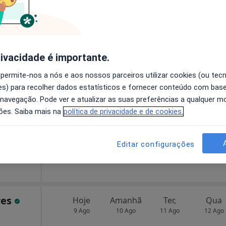
a
•
Mapa
Solicite um atendimento
icos
rivacidade é importante.
Hoje
Amanhã
Ter,
Qua
9 Ago
10 Ago
11 Ago
12 Ago
ta,
 permite-nos a nós e aos nossos parceiros utilizar cookies (ou tec
s) para recolher dados estatísticos e fornecer conteúdo com bas
 navegação. Pode ver e atualizar as suas preferências a qualquer 
O agendamento online não está
ões. Saiba mais na
política de privacidade e de cookies.
disponível
a
•
Mapa
Mostrar perfil
Editar configurações
40 €
res
Hoje
Amanhã
Ter,
Qua
9 Ago
10 Ago
11 Ago
12 Ago