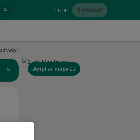
Entrar
É médico?
sultados
Ampliar mapa
Qui,
Sex,
Sáb,
13 Ago
14 Ago
15 Ago