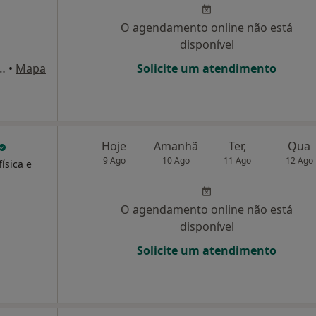
O agendamento online não está
disponível
a da Silva nº 286 (CLINIFÁTIMA), Fátima
•
Mapa
Solicite um atendimento
Hoje
Amanhã
Ter,
Qua
9 Ago
10 Ago
11 Ago
12 Ago
ísica e
O agendamento online não está
disponível
Solicite um atendimento