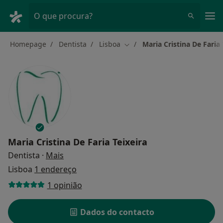
Men
O que procura?
Homepage
Dentista
Lisboa
Maria Cristina De Faria 
Mudar de cidade
Maria Cristina De Faria Teixeira
sobre as especializações
Dentista
·
Mais
Lisboa
1 endereço
1 opinião
Dados do contacto