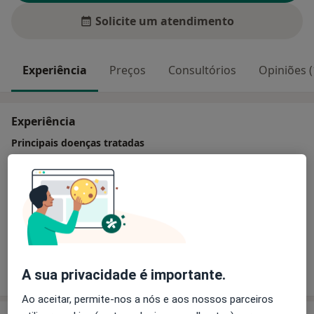
Solicite um atendimento
Experiência
Preços
Consultórios
Opiniões (
Experiência
Principais doenças tratadas
Cistos Odontogênicos
Bolsa Periodontal
Cisto Periodontal
Crescimento Excessivo Da Gengiva
a11y_sr_more_diseases
Dente Não Vital
+6
Mostrar mais detalhes
sobre a experiência
A sua privacidade é importante.
Ao aceitar, permite-nos a nós e aos nossos parceiros