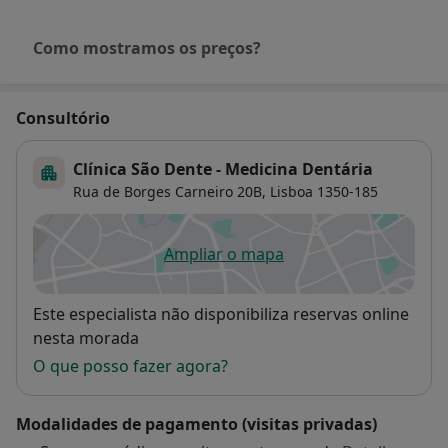
Como mostramos os preços?
Consultório
Clínica São Dente - Medicina Dentária
Rua de Borges Carneiro 20B,
Lisboa
1350-185
Ampliar o mapa
abre num novo separador
Disponibilidade
Este especialista não disponibiliza reservas online
nesta morada
O que posso fazer agora?
Modalidades de pagamento (visitas privadas)