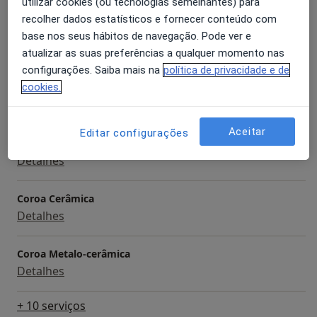
utilizar cookies (ou tecnologias semelhantes) para
Serviços e preços
recolher dados estatísticos e fornecer conteúdo com
Aparelho Fixo
base nos seus hábitos de navegação. Pode ver e
Detalhes
atualizar as suas preferências a qualquer momento nas
configurações. Saiba mais na
política de privacidade e de
cookies.
Branqueamento Dentário
Detalhes
Aceitar
Editar configurações
Consulta domiciliar Medicina dentária
Detalhes
Coroa Cerâmica
Detalhes
Coroa Metalo-cerâmica
Detalhes
+ 10 serviços