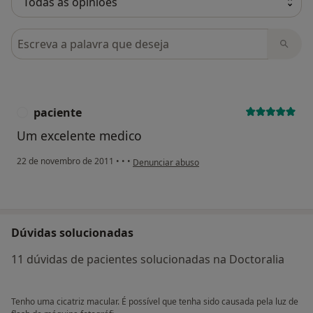
Pesquisar em opiniões
paciente
P
Um excelente medico
na opinião do utilizador paciente
22 de novembro de 2011
•
•
•
Denunciar abuso
Dúvidas solucionadas
11 dúvidas de pacientes solucionadas na Doctoralia
Tenho uma cicatriz macular. É possível que tenha sido causada pela luz de