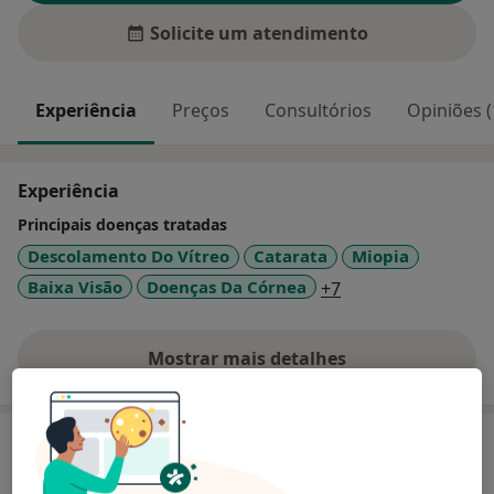
Solicite um atendimento
Experiência
Preços
Consultórios
Opiniões (
Experiência
Principais doenças tratadas
Descolamento Do Vítreo
Catarata
Miopia
a11y_sr_more_dis
Baixa Visão
Doenças Da Córnea
+7
Mostrar mais detalhes
sobre a experiência
Serviços e preços
Biopsia Da Conjuntiva