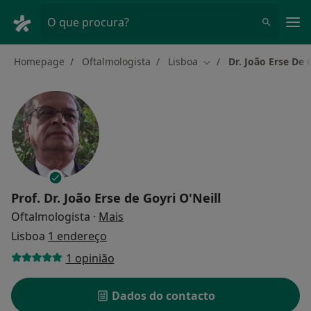
Men
O que procura?
Homepage
Oftalmologista
Lisboa
Dr. João Erse De G
Mudar de cidade
Prof.
Dr. João Erse de Goyri O'Neill
sobre as especializações
Oftalmologista
·
Mais
Lisboa
1 endereço
1 opinião
Dados do contacto