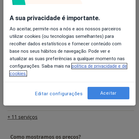
Detalhes
A sua privacidade é importante.
Capsulectomia Do Cristalino
Detalhes
Ao aceitar, permite-nos a nós e aos nossos parceiros
utilizar cookies (ou tecnologias semelhantes) para
recolher dados estatísticos e fornecer conteúdo com
Cirurgia de Catarata
base nos seus hábitos de navegação. Pode ver e
Detalhes
atualizar as suas preferências a qualquer momento nas
configurações. Saiba mais na
política de privacidade e de
Cirurgia de Estrabismo
cookies.
Detalhes
Aceitar
Editar configurações
Cirurgia Do Pterigio
Detalhes
+ 11 serviços
Como mostramos os preços?