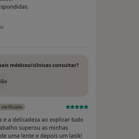
espondidas.
tilizador Anabela Seroto
so
uais médicos/clínicas consultar?
Não
verificado
 e a delicadeza ao explicar tudo
rabalho superou as minhas
de uma lente e depois um lasik!