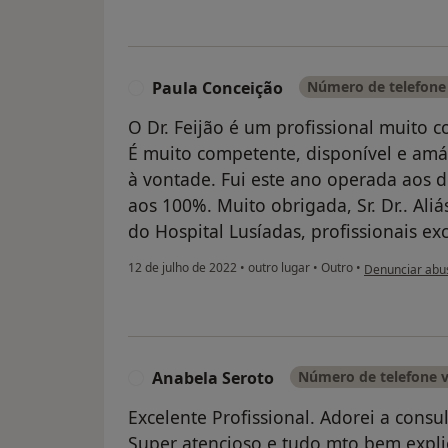
Paula Conceição
Número de telefone 
P
O Dr. Feijão é um profissional muito
É muito competente, disponível e amá
à vontade. Fui este ano operada aos do
aos 100%. Muito obrigada, Sr. Dr.. Ali
do Hospital Lusíadas, profissionais ex
na opinião do u
12 de julho de 2022
•
outro lugar
•
Outro
•
Denunciar abu
Anabela Seroto
Número de telefone v
A
Excelente Profissional. Adorei a consul
Super atencioso e tudo mto bem expli