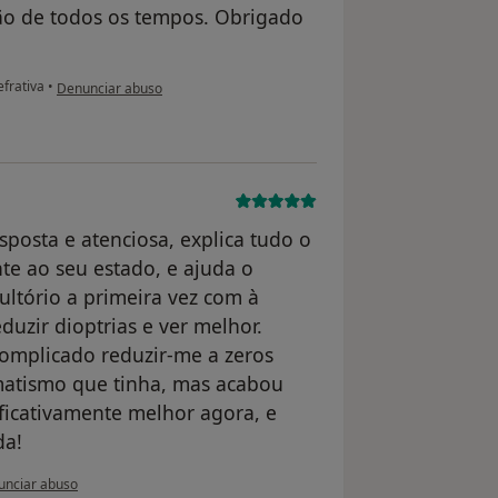
são de todos os tempos. Obrigado
na opinião do utilizador Conta eliminada
efrativa
•
Denunciar abuso
posta e atenciosa, explica tudo o
te ao seu estado, e ajuda o
ltório a primeira vez com à
duzir dioptrias e ver melhor.
complicado reduzir-me a zeros
matismo que tinha, mas acabou
ificativamente melhor agora, e
da!
pinião do utilizador Conta eliminada
unciar abuso