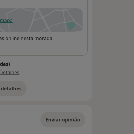
 mapa
re num novo separador
rvas online nesta morada
das)
Detalhes
 detalhes
bre o endereço
Enviar opinião