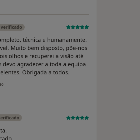
verificado
 completo, técnica e humanamente.
vel. Muito bem disposto, põe-nos
is olhos e recuperei a visão até
ás devo agradecer a toda a equipa
celentes. Obrigada a todos.
tilizador Paula Conceição
so
erificado
ta.
cado.