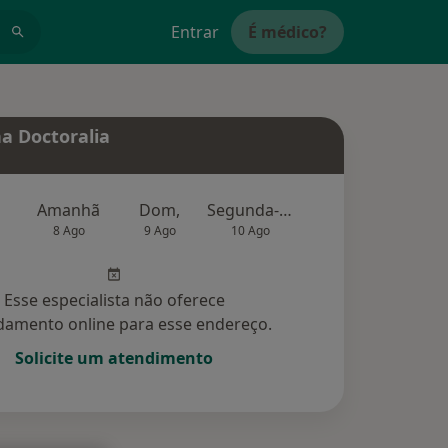
Entrar
É médico?
a Doctoralia
Amanhã
Dom,
Segunda-feira
Ter,
Qu
8 Ago
9 Ago
10 Ago
11 Ago
12 Ag
Esse especialista não oferece
amento online para esse endereço.
Solicite um atendimento