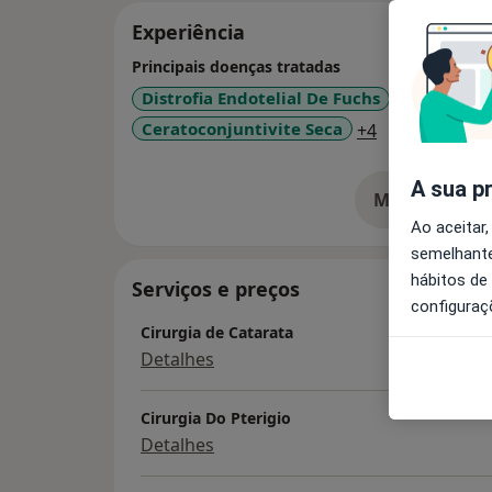
Experiência
Principais doenças tratadas
Distrofia Endotelial De Fuchs
Catarata
a11y_sr_more
Ceratoconjuntivite Seca
+4
A sua p
Mostrar mais
so
Ao aceitar,
semelhante
hábitos de
Serviços e preços
configuraç
Cirurgia de Catarata
Detalhes
Cirurgia Do Pterigio
Detalhes