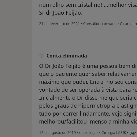
num olho sem cristalino! ...melhor vi
Sr dr João Feijão.
21 de fevereiro de 2021
•
Consultório privado
•
Cirurgia r
Conta eliminada
O Dr João Feijão é uma pessoa bem dis
que o paciente quer saber relativamen
máximo que puder. Entrei no seu consu
vontade de ser operada à vista para re
Inicialmente o Dr disse-me que seria 
pelos graus de hipermetropia e astig
tudo por correr lindamente, vejo sign
melhorou/facilitou imenso a minha vi
na o
12 de agosto de 2019
•
outro lugar
•
Cirurgia LASIK
•
Den