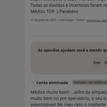
Todas as duvidas e incertezas foram r
Médico TOP :) Parabéns
na opinião do u
15 de julho de 2021
•
outro lugar
•
Outro
•
Denunciar abu
As opiniões ajudam você a decidir q
Sim
Conta eliminada
Número de telefone 
Médico muito bom! ...além da simpatia
muito bem no pre operatório, o seu t
expectativas! No meu caso o implante 