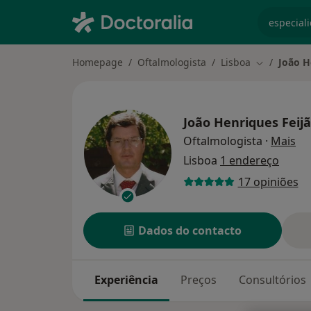
especiali
Homepage
Oftalmologista
Lisboa
João H
Mudar de c
João Henriques Feij
so
Oftalmologista
·
Mais
Lisboa
1 endereço
17 opiniões
Dados do contacto
Experiência
Preços
Consultórios