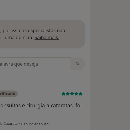
 por isso os especialistas não
Saber mais sobre pareceres
ir uma opinião.
Saiba mais.
m opiniões
rificado
nsultas e cirurgia a cataratas, foi
na opinião do utilizador J M R P - Lagos
de Catarata
•
Denunciar abuso