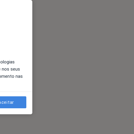
nologias
e nos seus
momento nas
Aceitar