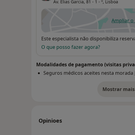
Av. Elias Garcia, 81 - 1 - º,
Lisboa
Ampliar o
ab
Disponibilidade
Este especialista não disponibiliza rese
O que posso fazer agora?
Modalidades de pagamento (visitas priva
Seguros médicos aceites nesta morada
Mostrar mais
so
Opinioes