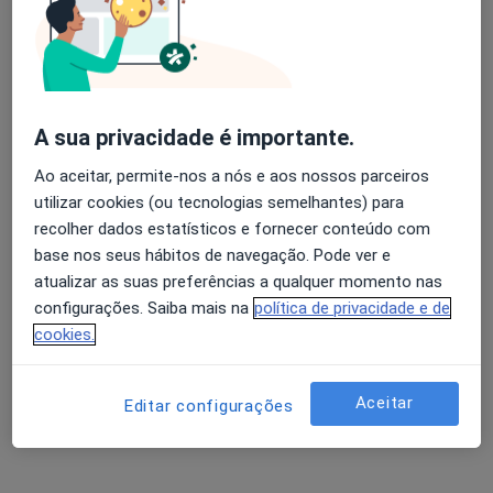
Adelino Dias Arêde
Avaliação dos usuários: 4,6 na Play Store e 4,2 na
Oftalmologista
Apple
Viseu
A sua privacidade é importante.
Ao aceitar, permite-nos a nós e aos nossos parceiros
Adília J Silva Gomes
utilizar cookies (ou tecnologias semelhantes) para
recolher dados estatísticos e fornecer conteúdo com
Oftalmologista
base nos seus hábitos de navegação. Pode ver e
Estarreja
atualizar as suas preferências a qualquer momento nas
configurações. Saiba mais na
política de privacidade e de
Alberto Marinho Leite
cookies.
Oftalmologista
Porto
Aceitar
Editar configurações
Alcina M Pinho Toscano