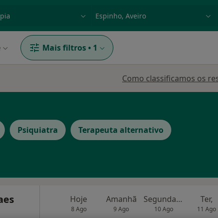
dade, doença ou nome
p. ex. Lisboa
e
Mais filtros
•
1
Como classificamos os re
Psiquiatra
Terapeuta alternativo
aes
Hoje
Amanhã
Segunda-feira
Ter,
8 Ago
9 Ago
10 Ago
11 Ago