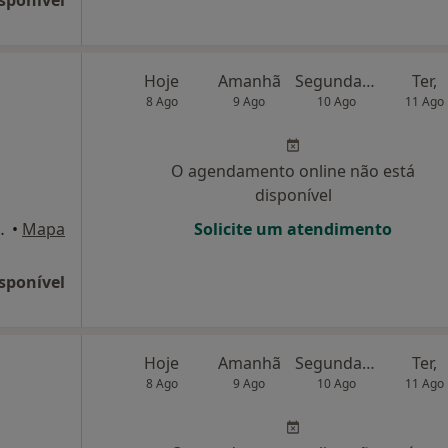
sponível
Hoje
Amanhã
Segunda-feira
Ter,
8 Ago
9 Ago
10 Ago
11 Ago
O agendamento online não está
disponível
ão João Da Madeira
•
Mapa
Solicite um atendimento
sponível
Hoje
Amanhã
Segunda-feira
Ter,
8 Ago
9 Ago
10 Ago
11 Ago