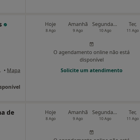
s
Hoje
Amanhã
Segunda-feira
Ter,
8 Ago
9 Ago
10 Ago
11 Ago
O agendamento online não está
disponível
la Nova de Gaia
•
Mapa
Solicite um atendimento
sponível
na de
Hoje
Amanhã
Segunda-feira
Ter,
8 Ago
9 Ago
10 Ago
11 Ago