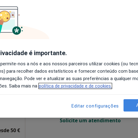
O agendamento online não está
disponível
Solicite um atendimento
Gabinete de Psicologia "Dr. Victor Guimaraes Azevedo"
60 €
rivacidade é importante.
 permite-nos a nós e aos nossos parceiros utilizar cookies (ou tec
s) para recolher dados estatísticos e fornecer conteúdo com bas
artins
Hoje
Amanhã
Segunda-feira
Ter,
 navegação. Pode ver e atualizar as suas preferências a qualquer 
8 Ago
9 Ago
10 Ago
11 Ago
ões. Saiba mais na
política de privacidade e de cookies.
O agendamento online não está
Editar configurações
disponível
Solicite um atendimento
esde 50 €