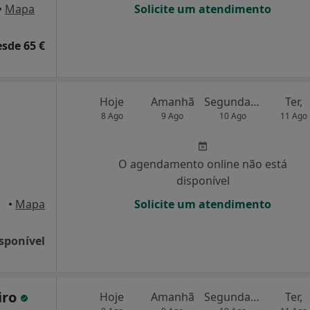
•
Mapa
Solicite um atendimento
esde 65 €
Hoje
Amanhã
Segunda-feira
Ter,
8 Ago
9 Ago
10 Ago
11 Ago
O agendamento online não está
disponível
eira
•
Mapa
Solicite um atendimento
sponível
iro
Hoje
Amanhã
Segunda-feira
Ter,