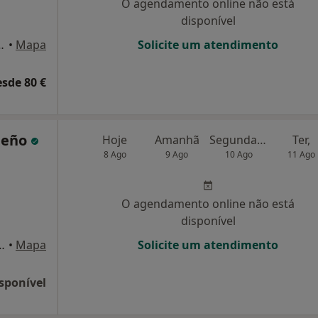
O agendamento online não está
disponível
, Santa Maria da Feira
•
Mapa
Solicite um atendimento
esde 80 €
ueño
Hoje
Amanhã
Segunda-feira
Ter,
8 Ago
9 Ago
10 Ago
11 Ago
O agendamento online não está
disponível
ndar-salas C e D, Espinho
•
Mapa
Solicite um atendimento
sponível