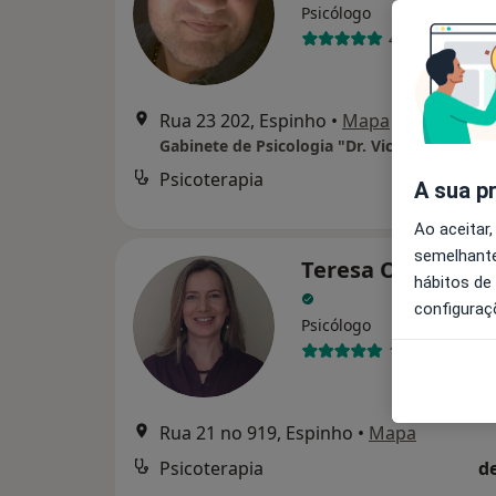
Psicólogo
4 opiniões
Rua 23 202, Espinho
•
Mapa
Psicoterapia
A sua p
Ao aceitar,
semelhante
Teresa Oliveira M
hábitos de
configuraç
Psicólogo
17 opiniões
Rua 21 no 919, Espinho
•
Mapa
Psicoterapia
d