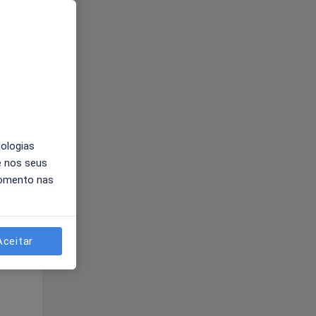
nologias
e nos seus
Qua
Qui,
Sex,
momento nas
12 Ago
13 Ago
14 Ago
Aceitar