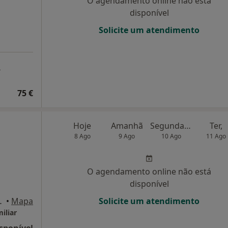
O agendamento online não está
disponível
Solicite um atendimento
a
75 €
Hoje
Amanhã
Segunda-feira
Ter,
8 Ago
9 Ago
10 Ago
11 Ago
O agendamento online não está
disponível
2 Espinho, Espinho
•
Mapa
Solicite um atendimento
iliar