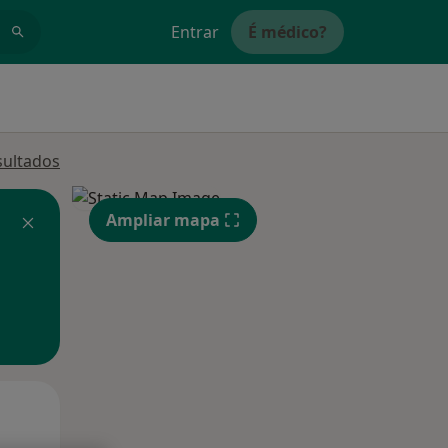
Entrar
É médico?
sultados
Ampliar mapa
Qua
Qui,
Sex,
12 Ago
13 Ago
14 Ago