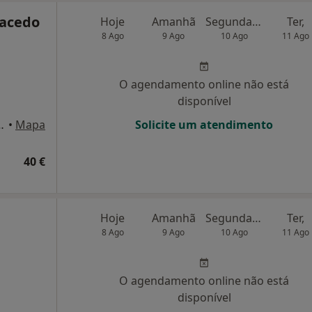
acedo
Hoje
Amanhã
Segunda-feira
Ter,
8 Ago
9 Ago
10 Ago
11 Ago
O agendamento online não está
disponível
ijó, Vila Nova de Gaia
•
Mapa
Solicite um atendimento
40 €
Hoje
Amanhã
Segunda-feira
Ter,
8 Ago
9 Ago
10 Ago
11 Ago
O agendamento online não está
disponível