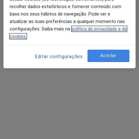
recolher dados estatísticos e fornecer conteúdo com
base nos seus hábitos de navegação. Pode ver e
atualizar as suas preferências a qualquer momento nas
Dra. Catarina Ramos Pinto
configurações. Saiba mais na
política de privacidade e de
Psicólogo
cookies.
Consultório de Psicologia Online, Porto
•
Mapa
Psicologia Clínica e da Saúde - Online
Aceitar
Editar configurações
Consulta de Psicologia Clínica
35 €
Esse especialista não oferece agendamento online para esse endereço.
Solicite um atendimento