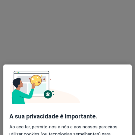
Sarah Marques Macedo
Psicólogo
Rua das Pedrosas, 183, Grijó, Vila Nova de Gaia
•
Mapa
Centro de Psicologia Clinica
Consulta de Psicologia Clínica
Serviço gratuito
Esse especialista não oferece agendamento online para esse endereço.
Solicite um atendimento
A sua privacidade é importante.
Ao aceitar, permite-nos a nós e aos nossos parceiros
utilizar cookies (ou tecnologias semelhantes) para