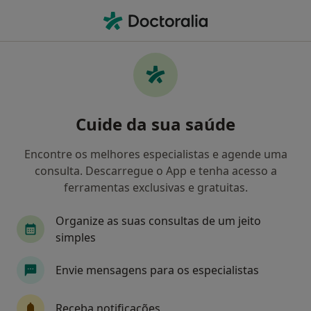
Men
Consulta De Psicologia Clínica • Espinho, Aveiro
Filters
• 1
Mapa
Consulta de Psicologia Clínica, Espinho
Cuide da sua saúde
Como classificamos os resultados
Encontre os melhores especialistas e agende uma
consulta. Descarregue o App e tenha acesso a
Qual é a especialização que procura?
ferramentas exclusivas e gratuitas.
Psicólogo
Neurologista
Osteopata
Organize as suas consultas de um jeito
simples
Pediatra
Psiquiatra
Veja mais
Envie mensagens para os especialistas
Receba notificações