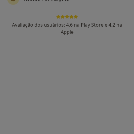
Avaliação dos usuários: 4,6 na Play Store e 4,2 na
Apple
Dra. Mariana Magalhães
Psicólogo
1 opinião
Rua de Beire, 143B, Santa Maria da Feira
•
Mapa
Gabinete de Psicologia Dr.a Mariana Magalhães
Consulta de Psicologia Clínica
Serviço gratuito
Esse especialista não oferece agendamento online para esse endereço.
Solicite um atendimento