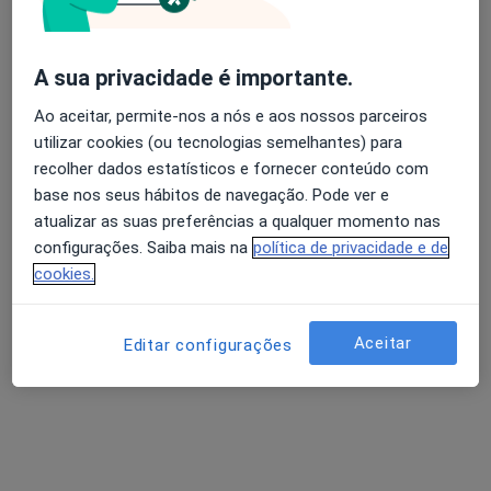
Travessa da Laranjeira, 101, Paços de Brandão
•
Mapa
Clínica Pronunciar
Nenhum profissional neste centro médico tem consultas disponíveis
A sua privacidade é importante.
Mostrar perfil
Ao aceitar, permite-nos a nós e aos nossos parceiros
utilizar cookies (ou tecnologias semelhantes) para
recolher dados estatísticos e fornecer conteúdo com
base nos seus hábitos de navegação. Pode ver e
atualizar as suas preferências a qualquer momento nas
configurações. Saiba mais na
política de privacidade e de
cookies.
Aceitar
Editar configurações
Dr. Tiago Prazeres
Pediatra
4 opiniões
Rua 12 637, Espinho
•
Mapa
PSIANIMA