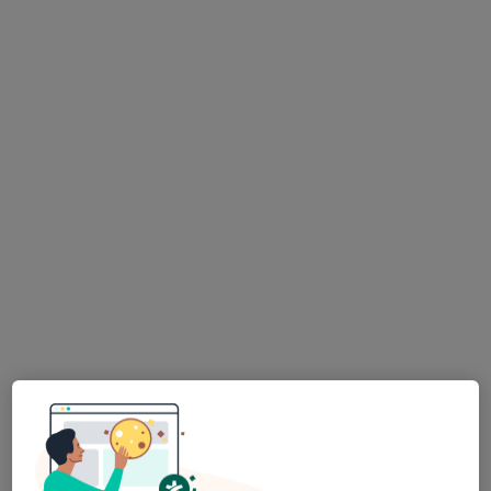
Avenida da Liberdade, 447, São João Da Madeira
•
Mapa
Gerar E Criar
Esse especialista não oferece agendamento online para esse endereço.
Solicite um atendimento
Clínica Pronunciar
·
Mais
Pediatra, Neurologista, Osteopata
Morada 1
Morada 2