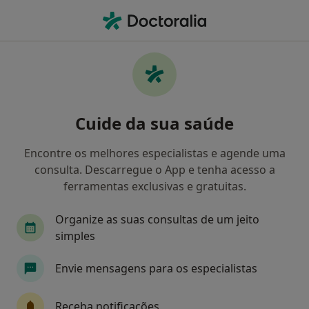
Men
Pediatra • Espinho, Aveiro
Filters
Mapa
Pediatras em Espinho
Cuide da sua saúde
Como classificamos os resultados
Encontre os melhores especialistas e agende uma
consulta. Descarregue o App e tenha acesso a
ferramentas exclusivas e gratuitas.
Organize as suas consultas de um jeito
simples
Envie mensagens para os especialistas
Espimar-Clínica Médico Cirúrgica
·
Mais
Pediatra, Acupuntor, Alergologista
Receba notificações