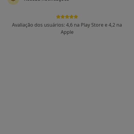
1 opinião
Rua 12, nº 804, Espinho
•
Mapa
Espimar-Clínica Médico Cirúrgica
Avaliação dos usuários: 4,6 na Play Store e 4,2 na
Nenhum profissional neste centro médico tem consultas disponíveis
Apple
Mostrar perfil
Dra. Susana Lima
Pediatra
4 opiniões