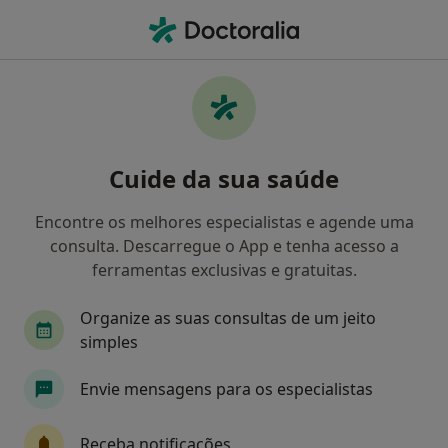
Men
Clínico Geral • Espinho, Aveiro
Filters
Mapa
Clinicos gerais em Espinho
Cuide da sua saúde
Como classificamos os resultados
Encontre os melhores especialistas e agende uma
consulta. Descarregue o App e tenha acesso a
ferramentas exclusivas e gratuitas.
Organize as suas consultas de um jeito
simples
Envie mensagens para os especialistas
Dr. Carlos Filipe Gomes
Clínico geral, Enfermeiro
Receba notificações