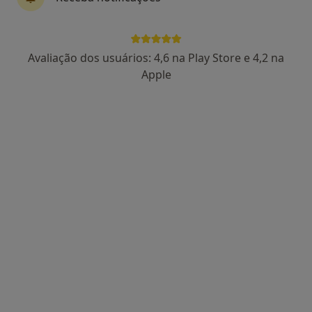
Rua A das Aguas, lt, São João Da Madeira
•
Mapa
Dr. Carlos Filipe Gomes
Consulta online
desde 25 €
Avaliação dos usuários: 4,6 na Play Store e 4,2 na
Esse especialista não oferece agendamento online para esse endereço.
Apple
Solicite um atendimento
Dra. Adriana Relvas
Clínico geral
Rua comandante António Martins 1 loja 4 , Santa Maria da Feira
•
Mapa