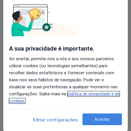
Esse especialista não oferece agendamento online para esse endereço.
Solicite um atendimento
A sua privacidade é importante.
Ao aceitar, permite-nos a nós e aos nossos parceiros
utilizar cookies (ou tecnologias semelhantes) para
recolher dados estatísticos e fornecer conteúdo com
Optisaude
base nos seus hábitos de navegação. Pode ver e
atualizar as suas preferências a qualquer momento nas
·
Mais
Clínico geral, Dermatologista, Ginecologista
configurações. Saiba mais na
política de privacidade e de
Av. Dr. Renato Araujo 263, São João Da Madeira
•
Mapa
cookies.
Optisaude
Nenhum profissional neste centro médico tem consultas disponíveis
Aceitar
Editar configurações
Mostrar perfil