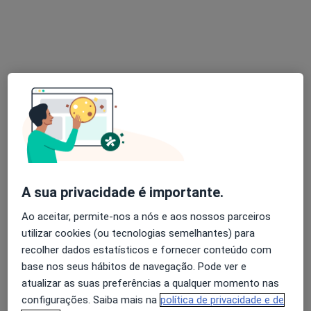
Dr. Moura Mendes
Psicólogo
4 opiniões
Avenida República, 2503, 3º andar, Sala 33, Vila Nova de Gaia
•
Mapa
Clínica Soluções Plus
Consulta psicológica para adultos
Preço não disponível
Esse especialista não oferece agendamento online para esse endereço.
A sua privacidade é importante.
Solicite um atendimento
Ao aceitar, permite-nos a nós e aos nossos parceiros
utilizar cookies (ou tecnologias semelhantes) para
recolher dados estatísticos e fornecer conteúdo com
base nos seus hábitos de navegação. Pode ver e
atualizar as suas preferências a qualquer momento nas
configurações. Saiba mais na
política de privacidade e de