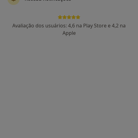
Dra. Sara Paiva
Avaliação dos usuários: 4,6 na Play Store e 4,2 na
Psicólogo
Apple
91 opiniões
Consultório de Psicologia Online, Porto
•
Mapa
Consultório de Psicologia Online
Consulta psicológica para adultos
desde 55 €
Esse especialista não oferece agendamento online para esse endereço.
Solicite um atendimento