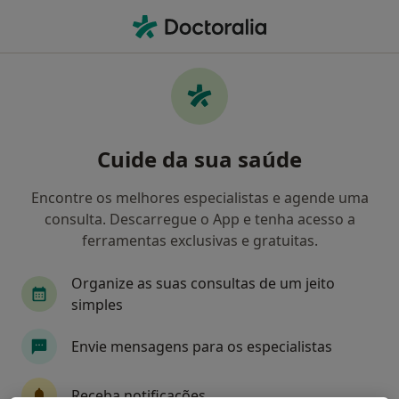
Men
Neurocirurgião • Espinho, Aveiro
Filters
Mapa
Neurocirurgiões em Espinho
Cuide da sua saúde
Como classificamos os resultados
Encontre os melhores especialistas e agende uma
consulta. Descarregue o App e tenha acesso a
ferramentas exclusivas e gratuitas.
Organize as suas consultas de um jeito
simples
Envie mensagens para os especialistas
Dr. Rui Themudo Ferreira
Neurocirurgião
Receba notificações