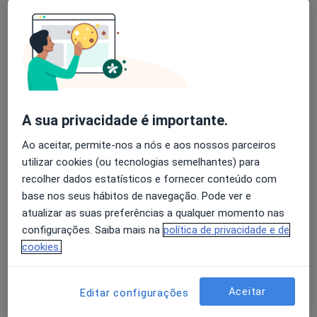
3 opiniões
Rua Antero Andrade e Silva, 135 4520-290 Feira, Santa Maria da Feira
•
Mapa
Clínica Jardins Do Castelo
Avaliação dos usuários: 4,6 na Play Store e 4,2 na
Esse especialista não oferece agendamento online para esse endereço.
Apple
Solicite um atendimento
A sua privacidade é importante.
Ao aceitar, permite-nos a nós e aos nossos parceiros
utilizar cookies (ou tecnologias semelhantes) para
recolher dados estatísticos e fornecer conteúdo com
base nos seus hábitos de navegação. Pode ver e
atualizar as suas preferências a qualquer momento nas
configurações. Saiba mais na
política de privacidade e de
cookies.
Clínica Jardins Do Castelo
·
Mais
Neurocirurgião, Acupuntor, Alergologista
1 opinião
Aceitar
Editar configurações