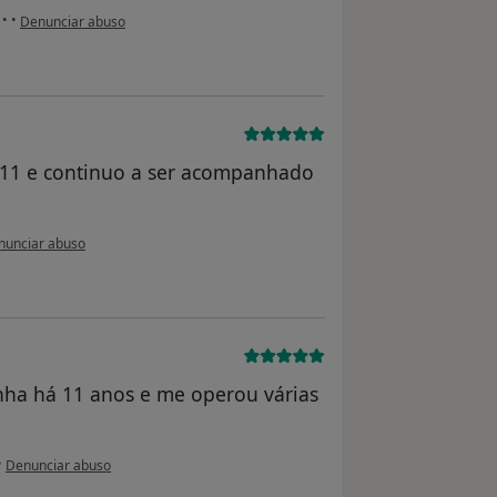
na opinião do utilizador usuário
a
•
•
Denunciar abuso
011 e continuo a ser acompanhado
opinião do utilizador Conta eliminada
nunciar abuso
nha há 11 anos e me operou várias
na opinião do utilizador usuário
•
Denunciar abuso