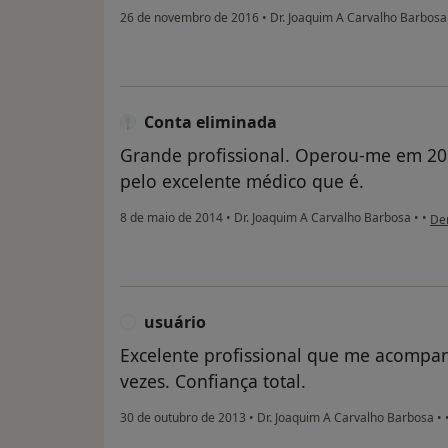
26 de novembro de 2016
•
Dr. Joaquim A Carvalho Barbos
Conta eliminada
Grande profissional. Operou-me em 2
pelo excelente médico que é.
na 
8 de maio de 2014
•
Dr. Joaquim A Carvalho Barbosa
•
•
De
usuário
U
Excelente profissional que me acompa
vezes. Confiança total.
30 de outubro de 2013
•
Dr. Joaquim A Carvalho Barbosa
•