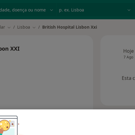
dade, doença ou nome
p. ex. Lisboa
lar
Lisboa
British Hospital Lisbon Xxi
Mudar de cidade
Mudar de cidade
sbon XXI
Hoje
7 Ago
Esta 
Consultórios
Opiniões