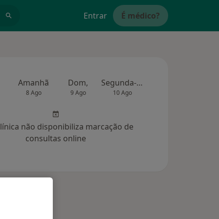
Entrar
É médico?
Amanhã
Dom,
Segunda-feira
Ter,
Qua
8 Ago
9 Ago
10 Ago
11 Ago
12 Ag
clínica não disponibiliza marcação de
consultas online