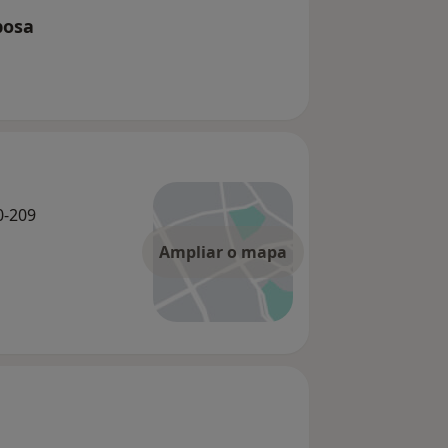
bosa
0-209
Ampliar o mapa