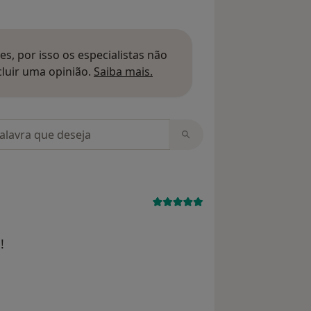
s, por isso os especialistas não
Saber mais sobre pareceres
luir uma opinião.
Saiba mais.
m opiniões
!