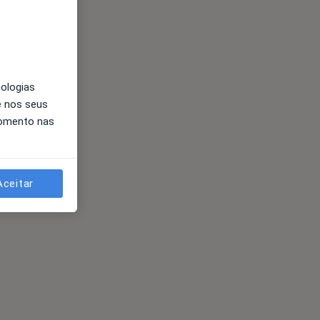
nologias
e nos seus
momento nas
Aceitar