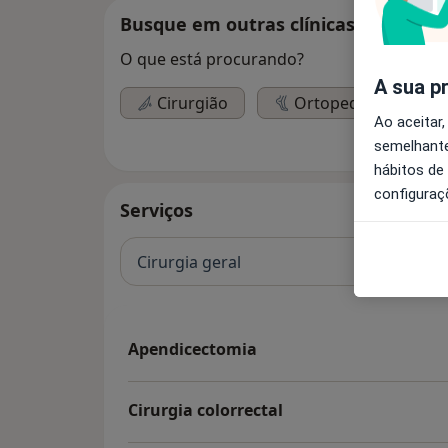
Busque em outras clínicas
O que está procurando?
A sua p
Cirurgião
Ortopedista
Ao aceitar,
semelhante
hábitos de
configuraç
Serviços
Cirurgia geral
Apendicectomia
Cirurgia colorrectal